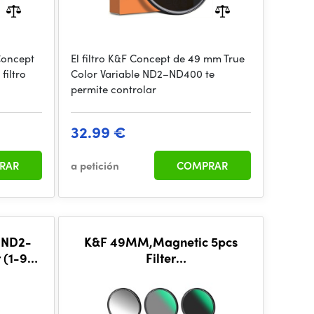
 Concept
El filtro K&F Concept de 49 mm True
filtro
Color Variable ND2–ND400 te
permite controlar
32.99 €
RAR
a petición
COMPRAR
 ND2-
K&F 49MM,Magnetic 5pcs
 (1-9
Filter
Nano-
Kit,GND8+ND8+ND64+ND1000+Magnetic
Adapter Ring