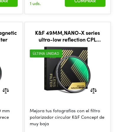
RAR
COMPRAR
1 uds.
gnetic
K&F 49MM,NANO-X series
lter
ultra-low reflection CPL
filter,Ultra clear lenses,
waterproof, anti-scrat
ÚLTIMA UNIDAD
49 mm
Mejora tus fotografías con el filtro
rece
polarizador circular K&F Concept de
muy baja