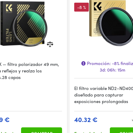
Green Coated
Concept Nano-D Ser
-8 %
Promoción:
-8%
finali
 — filtro polarizador 49 mm,
3d: 06h: 15m
 reflejos y realza los
s.28 capas
El filtro variable ND2–ND400
diseñado para capturar
exposiciones prolongadas
9 €
40.32 €