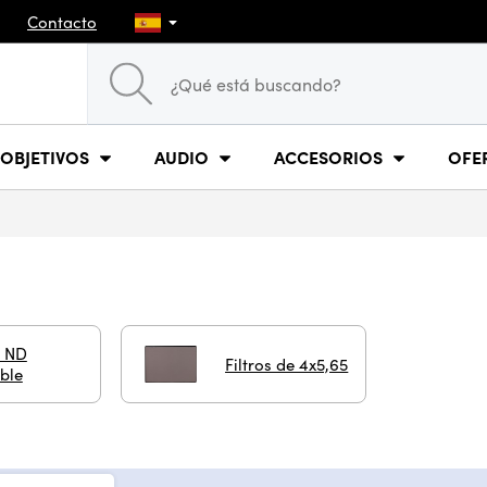
Contacto
OBJETIVOS
AUDIO
ACCESORIOS
OFE
o ND
Filtros de 4x5,65
ble