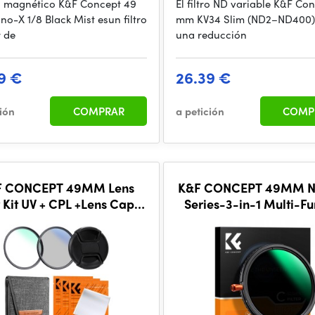
tro magnético K&F Concept 49
El filtro ND variable K&F Co
o-X 1/8 Black Mist esun filtro
mm KV34 Slim (ND2–ND400)
r de
una reducción
9 €
26.39 €
ción
COMPRAR
a petición
COMP
F CONCEPT 49MM Lens
K&F CONCEPT 49MM 
r Kit UV + CPL +Lens Cap +
Series-3-in-1 Multi-Fu
aning Cloths, Filter Pouch
Variable ND2-32&CPL&
Mist 1/4