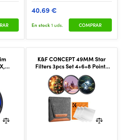
40.69 €
RAR
En stock
1 uds.
COMPRAR
K&F CONCEPT 49MM Star
X,
Filters 3pcs Set 4+6+8 Points
ated
Cross Screen Starburst Filter
Special Effect Cam