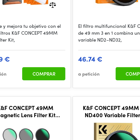
e y mejora tu objetivo con el
El filtro multifuncional K&F
 filtros K&F CONCEPT 49MM
de 49 mm 3 en 1 combina un 
ter Kit,
variable ND2–ND32,
9 €
46.74 €
ción
COMPRAR
a petición
COMP
K&F CONCEPT 49MM
K&F CONCEPT 49MM
agnetic Lens Filter Kit
ND400 Variable Filter
L+ND8+ND64+Magnetic
Stop), 24 Layers of 
ter Ring+Magnetic Lens
coating
Cap 5 in