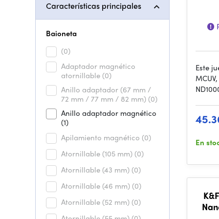
Características principales
P
Baioneta
(0)
Adaptador magnético
Este ju
atornillable
(0)
MCUV, u
ND100
Anillo adaptador (67 mm /
72 mm / 77 mm / 82 mm)
(0)
Anillo adaptador magnético
45.3
(1)
Apilamiento magnético
(0)
En sto
Atornillable (105 mm)
(0)
Atornillable (43 mm)
(0)
Atornillable (46 mm)
(0)
K&
Atornillable (52 mm)
(0)
Nano
Wa
Atornillable (55 mm)
(0)