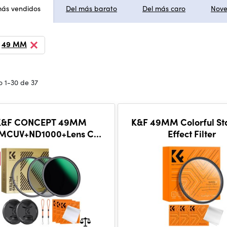
más vendidos
Del más barato
Del más caro
Nov
49 MM
 1-30 de 37
K&F CONCEPT 49MM
K&F 49MM Colorful Sta
MCUV+ND1000+Lens Cap
Effect Filter
rcular Polarizing Filter
UV Protection Neutral
Density