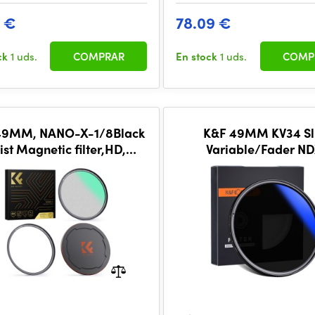
9 €
78.09 €
ck
1 uds.
COMPRAR
En stock
1 uds.
COMP
49MM, NANO-X-1/8Black
K&F 49MM KV34 Slim
st Magnetic filter,HD,
Variable/Fader ND
terproof, Anti Scratch,
ND2~ND400, Blue Co
Green Coated