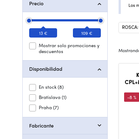
Precio
Los 
ROSCA:
13 €
109 €
Mostrar solo promociones y
Mostrando
descuentos
Disponibilidad
CPL+
En stock
(8)
Ci
MC
Bratislava
(1)
-8 %
Praha
(7)
Fabricante