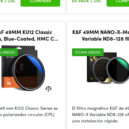
ck
2 uds.
COMPRAR
En stock
2 uds.
COMP
F 49MM KU12 Classic
K&F 49MM NANO-X-Ma
s, Blue-Coated, HMC CPL
Variable ND8-128 fi
Filter, Japan Optics
A UNIDAD
ÚLTIMA UNIDAD
 49 mm KU12 Classic Series es
El filtro magnético K&F de 
ro polarizador circular (CPL)
NANO-X Variable ND8-128 of
una instalación rápida