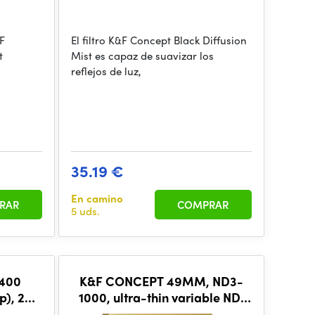
&F
El filtro K&F Concept Black Diffusion
t
Mist es capaz de suavizar los
reflejos de luz,
35.19 €
En camino
RAR
COMPRAR
5 uds.
400
K&F CONCEPT 49MM, ND3-
op), 24
1000, ultra-thin variable ND,
g, K&F
Waterproof, Green Coated