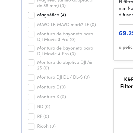
El fil
de 58 mm)
(0)
mm Nan
Magnético
(4)
difuso
MAVO LF, MAVO mark2 LF
(0)
69.2
Montura de bayoneta para
DJI Mavic 3 Pro
(0)
a peti
Montura de bayoneta para
DJI Mavic 4 Pro
(0)
Montura de objetivo DJI Air
2S
(0)
Montura DJI DL / DL-S
(0)
K&
Filte
Montura E
(0)
3 Cle
Montura X
(0)
ND
(0)
RF
(0)
Ricoh
(0)