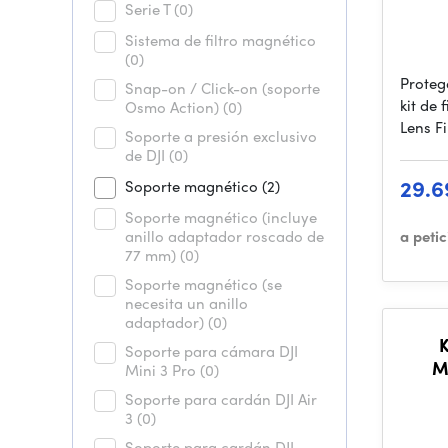
Serie T
(0)
Sistema de filtro magnético
(0)
Proteg
Snap-on / Click-on (soporte
kit de
Osmo Action)
(0)
Lens Fil
Soporte a presión exclusivo
de DJI
(0)
29.6
Soporte magnético
(2)
Soporte magnético (incluye
anillo adaptador roscado de
a peti
77 mm)
(0)
Soporte magnético (se
necesita un anillo
adaptador)
(0)
Soporte para cámara DJI
M
Mini 3 Pro
(0)
CP
Soporte para cardán DJI Air
Adap
3
(0)
Soporte para cardán DJI