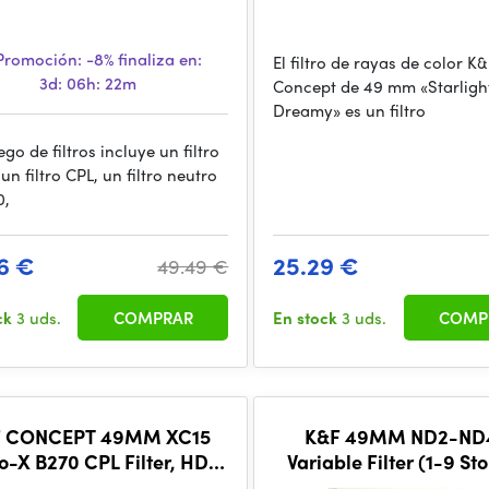
romoción:
-8%
finaliza en:
El filtro de rayas de color K
3d: 06h: 22m
Concept de 49 mm «Starligh
Dreamy» es un filtro
ego de filtros incluye un filtro
n filtro CPL, un filtro neutro
0,
6 €
25.29 €
49.49 €
ck
3 uds.
COMPRAR
En stock
3 uds.
COMP
F CONCEPT 49MM XC15
K&F 49MM ND2-ND
-X B270 CPL Filter, HD,
Variable Filter (1-9 St
terproof, Anti Scratch,
Layers of Nano-coatin