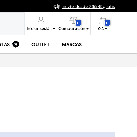
Envío desde 788 € gratis
0
0
Iniciar sesión
Comparación
0
€
RTAS
OUTLET
MARCAS