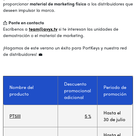
proporcionar
material de marketing físico
a los distribuidores que
deseen impulsar la marca.
📩
Ponte en contacto
Escríbenos a
team@avyx.tv
si te interesan las unidades de
demostración o el material de marketing.
¡Hagamos de este verano un éxito para PortKeys y nuestra red
de distribuidores! 💼
Descuento
Nombre del
Periodo de
promocional
producto
promoción
adicional
Hasta el
PT5III
5 %
30 de julio
Hasta el