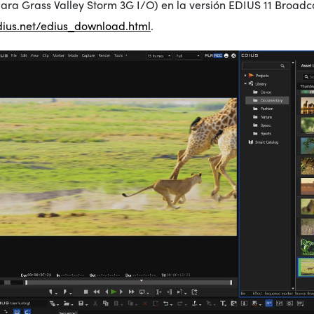
ara Grass Valley Storm 3G I/O) en la versión EDIUS 11 Broadc
dius.net/edius_download.html
.