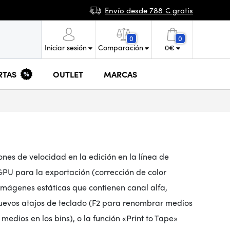
Envío desde 788 € gratis
0
0
Iniciar sesión
Comparación
0
€
RTAS
OUTLET
MARCAS
nes de velocidad en la edición en la línea de
GPU para la exportación (corrección de color
imágenes estáticas que contienen canal alfa,
nuevos atajos de teclado (F2 para renombrar medios
edios en los bins), o la función «Print to Tape»