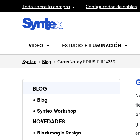
Todo sobre la compra
Configurador de cables
VIDEO
ESTUDIO E ILUMINACIÓN
Syntex
Blog
Grass Valley EDIUS 11.11.14359
G
BLOG
Nu
Blog
ti
Syntex Workshop
p
NOVEDADES
g
Blackmagic Design
en