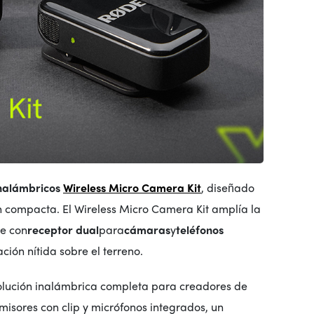
inalámbricos
Wireless Micro Camera Kit
, diseñado
n compacta. El Wireless Micro Camera Kit amplía la
te con
receptor dual
para
cámaras
y
teléfonos
ción nítida sobre el terreno.
olución inalámbrica completa para creadores de
smisores con clip y micrófonos integrados, un