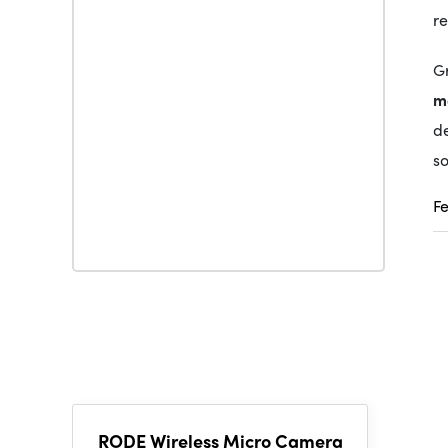
r
Gr
m
d
so
F
RODE Wireless Micro Camera