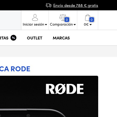
Envío desde 788 € gratis
0
0
Iniciar sesión
Comparación
0
€
RTAS
OUTLET
MARCAS
ICA RODE