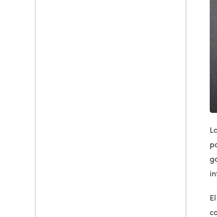
L
p
ga
in
E
co