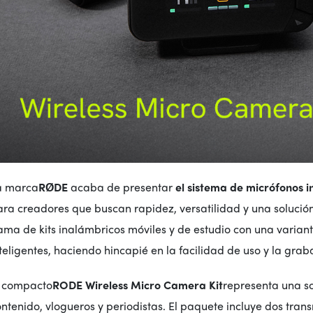
a marca
RØDE
acaba de presentar
el sistema de micrófonos 
ara creadores que buscan rapidez, versatilidad y una solució
ma de kits inalámbricos móviles y de estudio con una varian
teligentes, haciendo hincapié en la facilidad de uso y la graba
l compacto
RODE Wireless Micro Camera Kit
representa una s
ntenido, vlogueros y periodistas. El paquete incluye dos tran