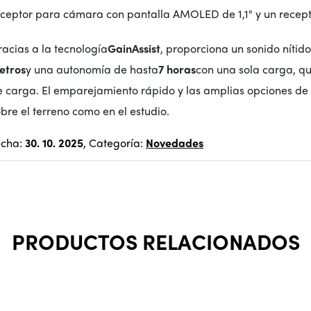
eceptor para cámara con pantalla AMOLED de 1,1" y un recept
acias a la tecnología
GainAssist
, proporciona un sonido nítid
etros
y una autonomía de hasta
7 horas
con una sola carga, q
e carga. El emparejamiento rápido y las amplias opciones de 
bre el terreno como en el estudio.
echa:
30. 10. 2025
, Categoría:
Novedades
PRODUCTOS RELACIONADOS