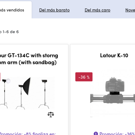
más vendidos
Del más barato
Del más caro
Nov
 1-6 de 6
our GT-134C with storng
Latour K-10
om arm (with sandbag)
-36 %
romoción:
-8%
finaliza en:
Promoción:
-36%