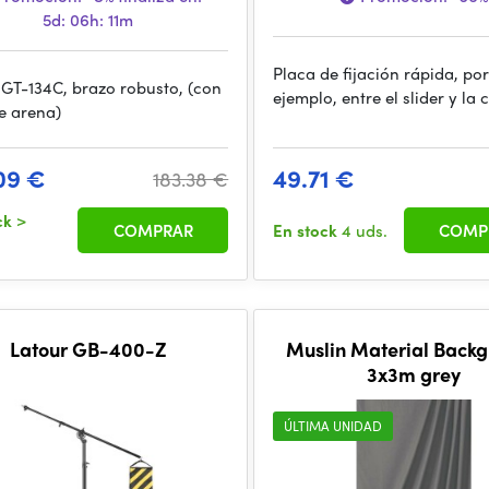
5d: 06h: 11m
Placa de fijación rápida, po
 GT-134C, brazo robusto, (con
ejemplo, entre el slider y la
e arena)
09 €
49.71 €
183.38 €
ck
>
COMPRAR
En stock
4 uds.
COMP
Latour GB-400-Z
Muslin Material Back
3x3m grey
ÚLTIMA UNIDAD