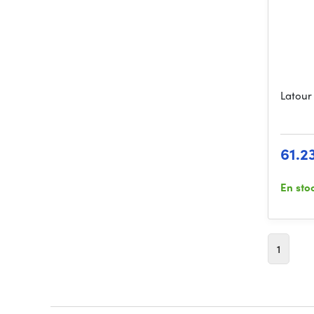
Latour
61.2
En sto
1