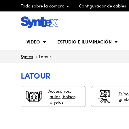
Todo sobre la compra
Configurador de cables
VIDEO
ESTUDIO E ILUMINACIÓN
Syntex
Latour
LATOUR
Accesorios,
Trípo
jaulas, bolsas,
gimb
tarjetas