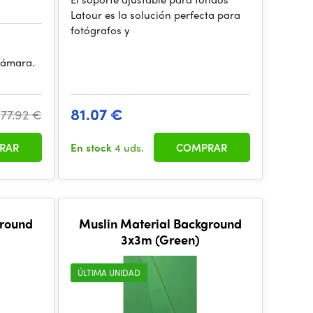
Latour es la solución perfecta para
fotógrafos y
r
 cámara.
81.07 €
77.92 €
RAR
En stock
4 uds.
COMPRAR
ground
Muslin Material Background
3x3m (Green)
ÚLTIMA UNIDAD