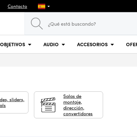
Contacto
OBJETIVOS
AUDIO
ACCESORIOS
OFE
Salas de
des, sliders,
montaje,
als
dirección,
convertidores