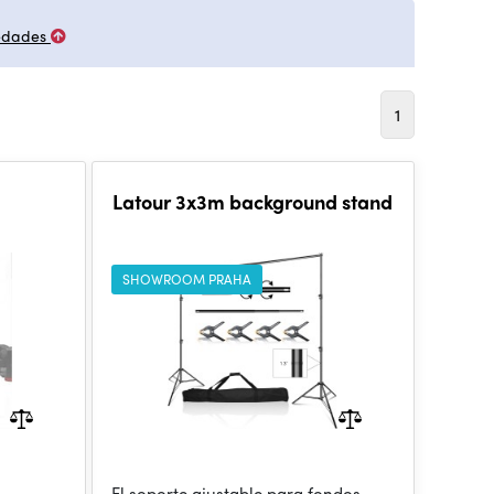
edades
1
Latour 3x3m background stand
SHOWROOM PRAHA
El soporte ajustable para fondos