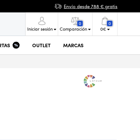
Envío desde 788 € gratis
0
0
Iniciar sesión
Comparación
0
€
RTAS
OUTLET
MARCAS