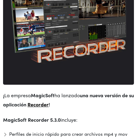
¡
La empresa
MagicSoft
ha lanzado
una nueva versión de su
aplicación
Recorder
!
MagicSoft Recorder 5.3.0
incluye:
Perfiles de inicio rápido para crear archivos mp4 y mov