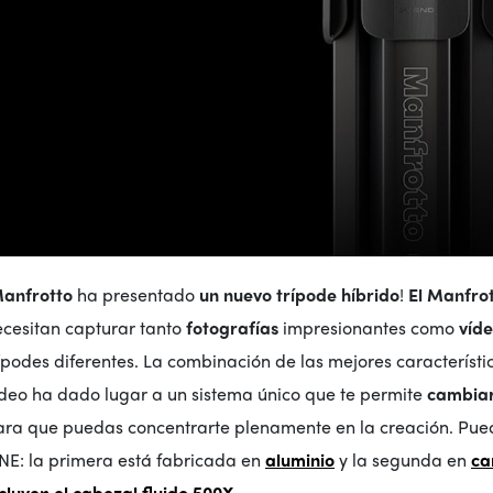
Manfrotto
ha presentado
un nuevo trípode híbrido
!
El Manfro
ecesitan capturar tanto
fotografías
impresionantes como
víd
ípodes diferentes. La combinación de las mejores característic
ídeo ha dado lugar a un sistema único que te permite
cambiar
ara que puedas concentrarte plenamente en la creación. Puede
NE: la primera está fabricada en
aluminio
y la segunda en
ca
cluyen el cabezal fluido 500X
.