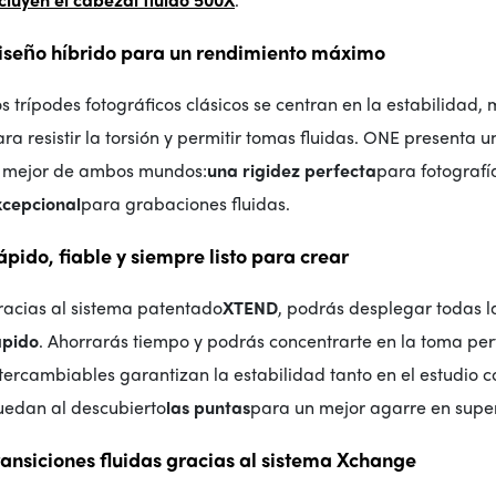
iseño híbrido para un rendimiento máximo
s trípodes fotográficos clásicos se centran en la estabilidad,
ra resistir la torsión y permitir tomas fluidas. ONE presenta
o mejor de ambos mundos:
una rigidez perfecta
para fotografía
xcepcional
para grabaciones fluidas.
ápido, fiable y siempre listo para crear
racias al sistema patentado
XTEND
, podrás desplegar todas l
ápido
. Ahorrarás tiempo y podrás concentrarte en la toma per
tercambiables garantizan la estabilidad tanto en el estudio c
uedan al descubierto
las puntas
para un mejor agarre en superf
ransiciones fluidas gracias al sistema Xchange