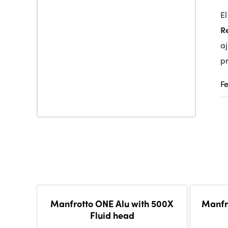
E
R
aj
pr
F
Manfrotto ONE Alu with 500X
Manfr
Fluid head