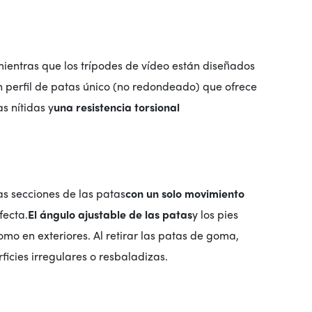
 mientras que los trípodes de vídeo están diseñados
 un perfil de patas único (no redondeado) que ofrece
s nítidas y
una resistencia torsional
as secciones de las patas
con un solo movimiento
fecta.
El ángulo ajustable de las patas
y los pies
omo en exteriores. Al retirar las patas de goma,
icies irregulares o resbaladizas.