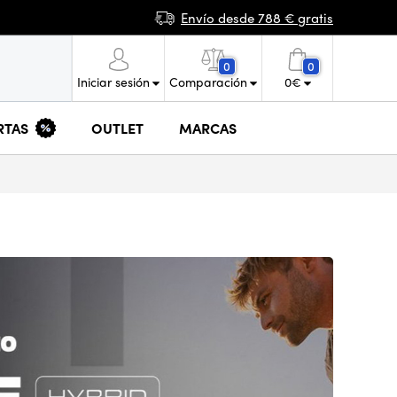
Envío desde 788 € gratis
0
0
Iniciar sesión
Comparación
0
€
RTAS
OUTLET
MARCAS