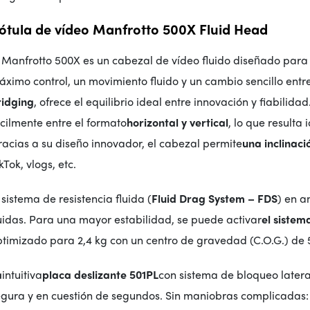
ótula de vídeo Manfrotto 500X Fluid Head
 Manfrotto 500X es un cabezal de vídeo fluido diseñado para
ximo control, un movimiento fluido y un cambio sencillo entr
ridging
, ofrece el equilibrio ideal entre innovación y fiabilida
cilmente entre el formato
horizontal y vertical
, lo que resulta 
acias a su diseño innovador, el cabezal permite
una inclinaci
kTok, vlogs, etc.
 sistema de resistencia fluida (
Fluid Drag System – FDS
) en a
uidas. Para una mayor estabilidad, se puede activar
el siste
ptimizado para 2,4 kg con un centro de gravedad (C.O.G.) de
a
intuitiva
placa deslizante 501PL
con sistema de bloqueo latera
egura y en cuestión de segundos. Sin maniobras complicadas: 