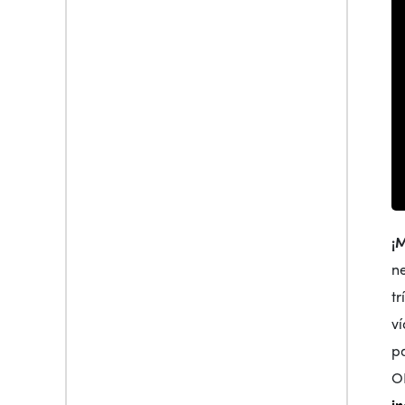
¡
n
tr
v
p
O
in