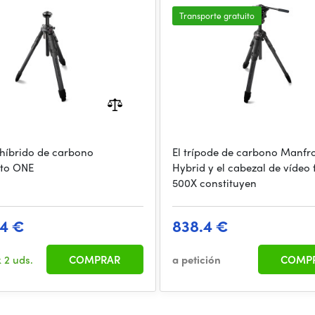
Transporte gratuito
 híbrido de carbono
El trípode de carbono Manfr
to ONE
Hybrid y el cabezal de vídeo 
500X constituyen
04 €
838.4 €
k
2 uds.
COMPRAR
a petición
COMP