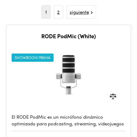
1
2
siguiente
RODE PodMic (White)
SHOWROOM PRAHA
El RODE PodMic es un micrófono dinámico
optimizado para podcasting, streaming, videojuegos