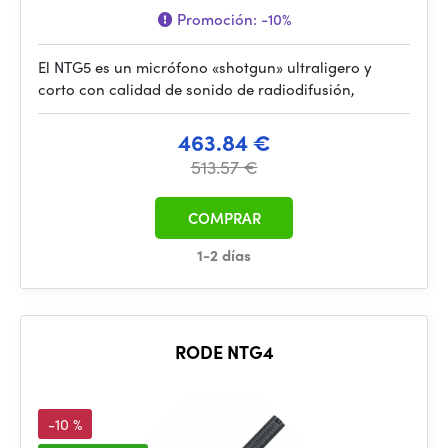
Promoción:
-10%
El NTG5 es un micrófono «shotgun» ultraligero y
corto con calidad de sonido de radiodifusión,
463.84 €
513.57 €
COMPRAR
1-2 días
RODE NTG4
-10 %