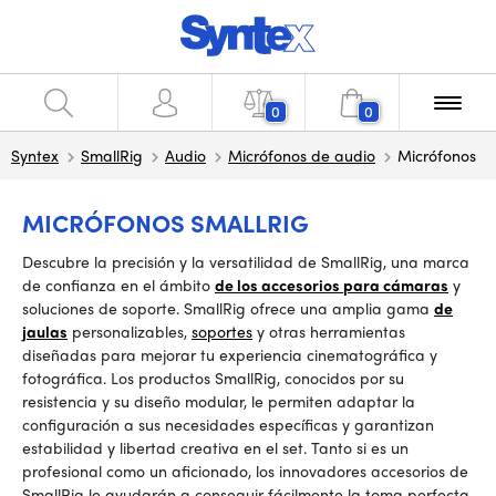
0
0
Syntex
SmallRig
Audio
Micrófonos de audio
Micrófonos
MICRÓFONOS SMALLRIG
Descubre la precisión y la versatilidad de SmallRig, una marca
de confianza en el ámbito
de los accesorios para cámaras
y
soluciones de soporte. SmallRig ofrece una amplia gama
de
jaulas
personalizables,
soportes
y otras herramientas
diseñadas para mejorar tu experiencia cinematográfica y
fotográfica. Los productos SmallRig, conocidos por su
resistencia y su diseño modular, le permiten adaptar la
configuración a sus necesidades específicas y garantizan
estabilidad y libertad creativa en el set. Tanto si es un
profesional como un aficionado, los innovadores accesorios de
SmallRig le ayudarán a conseguir fácilmente la toma perfecta.