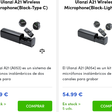
Ulanzi A21 Wireless
Ulanzi A21 Wirele
rophone(Black-Type C)
Microphone(Black-Ligh
zi A21 (A053) es un sistema de
El Ulanzi A21 (A054) es un kit
onos inalámbricos de dos
micrófonos inalámbricos de
s para
canales para grabar
9 €
54.99 €
ck
>
En stock
>
COMPRAR
COMP
5 uds.