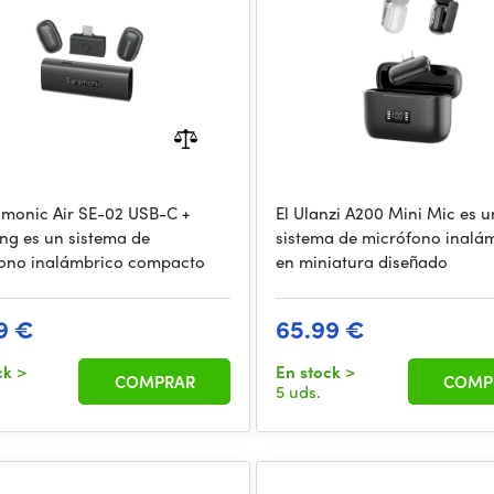
amonic Air SE-02 USB-C +
El Ulanzi A200 Mini Mic es u
ing es un sistema de
sistema de micrófono inalá
ono inalámbrico compacto
en miniatura diseñado
9 €
65.99 €
ck
>
En stock
>
COMPRAR
COMP
5 uds.