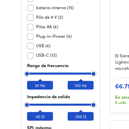
batería interna
(15)
Pila de 9 V
(2)
Pilas AA
(4)
Plug-in-Power
(4)
USB
(4)
USB-C
(13)
El Sar
Lightn
Rango de frecuencia
micróf
66.7
20 Hz
100 Hz
Impedancia de salida
En sto
5 uds.
40 Ω
200 Ω
SPL máximo