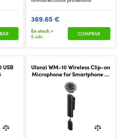
omnidireccional profesional
369.65 €
En stock
>
RAR
COMPRAR
5 uds.
0 USB
Ulanzi WM-10 Wireless Clip-on
5
Microphone for Smartphone or
Tablet (Lightning) V2