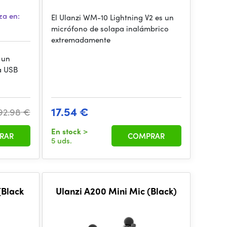
za en:
El Ulanzi WM-10 Lightning V2 es un
micrófono de solapa inalámbrico
extremadamente
 un
a USB
17.54 €
92.98 €
En stock
>
RAR
COMPRAR
5 uds.
Ulanzi A200 Mini Mic (Black)