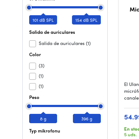
Mic
101 dB SPL
154 dB SPL
Salida de auriculares
Salida de auriculares
(1)
Color
(3)
(1)
El Ulan
(1)
micróf
Peso
canale
54.9
8 g
396 g
En sto
Typ mikrofonu
5 uds.