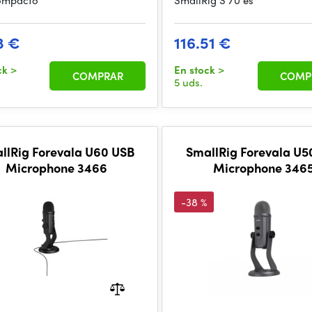
ompacto
SmallRig S 70 es
3 €
116.51 €
ck
>
En stock
>
COMPRAR
COMP
5 uds.
llRig Forevala U60 USB
SmallRig Forevala U5
Microphone 3466
Microphone 346
-38 %