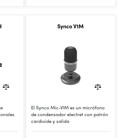
H
Synco V1M
de
El Synco Mic-V1M es un micrófono
ionales
de condensador electret con patrón
cardioide y salida