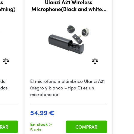
ss
Ulanzi A21 Wireless
tning)
Microphone(Black and white -
Type C)
 de
El micrófono inalámbrico Ulanzi A21
 dos
(negro y blanco – tipo C) es un
micrófono de
54.99 €
En stock
>
RAR
COMPRAR
5 uds.