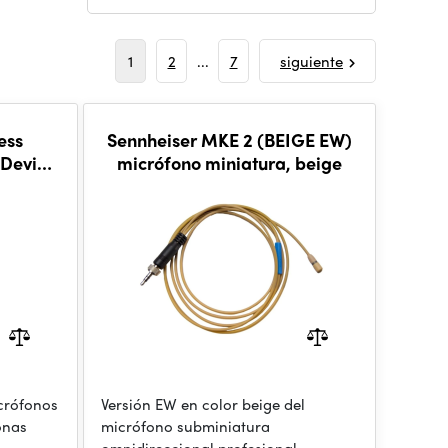
1
2
...
7
siguiente
ess
Sennheiser MKE 2 (BEIGE EW)
-Device
micrófono miniatura, beige
 6526
crófonos
Versión EW en color beige del
onas
micrófono subminiatura