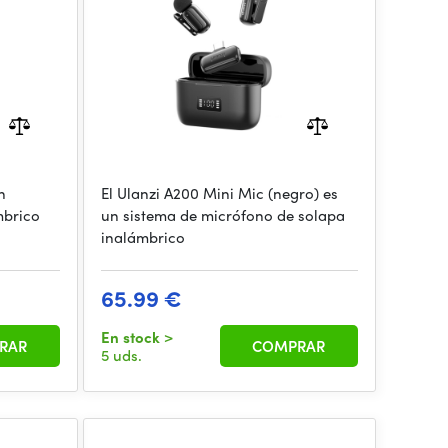
n
El Ulanzi A200 Mini Mic (negro) es
mbrico
un sistema de micrófono de solapa
inalámbrico
65.99 €
En stock
>
RAR
COMPRAR
5 uds.