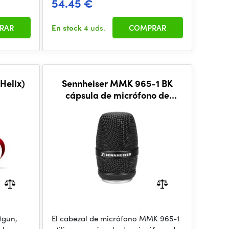
54.45 €
RAR
En stock
4 uds.
COMPRAR
Helix)
Sennheiser MMK 965-1 BK
cápsula de micrófono de
condensador
tgun,
El cabezal de micrófono MMK 965-1