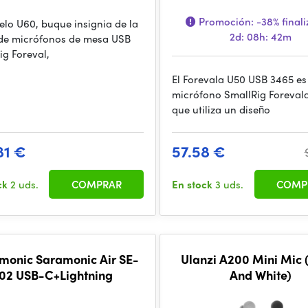
Promoción:
-38%
finali
elo U60, buque insignia de la
2d: 08h: 42m
e micrófonos de mesa USB
ig Foreval,
El Forevala U50 USB 3465 es
micrófono SmallRig Foreval
que utiliza un diseño
81 €
57.58 €
ck
2 uds.
COMPRAR
En stock
3 uds.
COMP
monic Saramonic Air SE-
Ulanzi A200 Mini Mic (Black
02 USB-C+Lightning
And White)