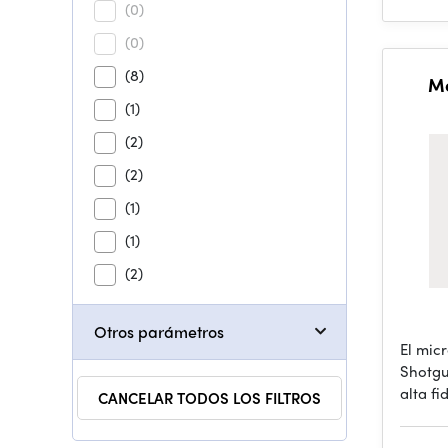
(0)
(0)
(8)
Mo
(1)
(2)
(2)
(1)
(1)
(2)
Otros parámetros
El mic
Shotgu
alta fi
CANCELAR TODOS LOS FILTROS