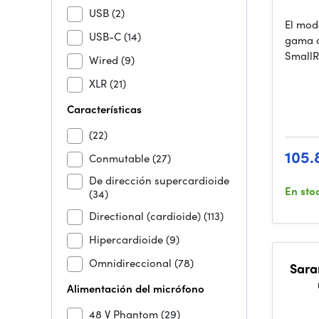
USB
(2)
El mod
USB-C
(14)
gama d
SmallR
Wired
(9)
XLR
(21)
Características
(22)
105.
Conmutable
(27)
De dirección supercardioide
En sto
(34)
Directional (cardioide)
(113)
Hipercardioide
(9)
Omnidireccional
(78)
Sara
Alimentación del micrófono
48 V Phantom
(29)