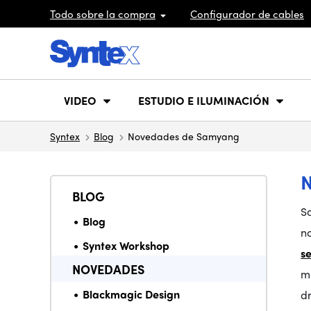
Todo sobre la compra
Configurador de cables
VIDEO
ESTUDIO E ILUMINACIÓN
Syntex
Blog
Novedades de Samyang
BLOG
S
Blog
n
Syntex Workshop
s
NOVEDADES
mm
Blackmagic Design
dr