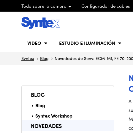
Todo sobre la compra
Configurador de cables
VIDEO
ESTUDIO E ILUMINACIÓN
Syntex
Blog
Novedades de Sony: ECM-M1, FE 70-200
O
BLOG
A
Blog
s
Syntex Workshop
M1
NOVEDADES
co