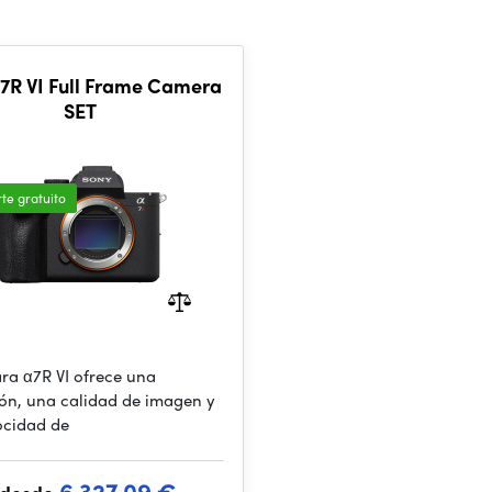
7R VI Full Frame Camera
SET
te gratuito
ra α7R VI ofrece una
ión, una calidad de imagen y
ocidad de
6 327.09 €