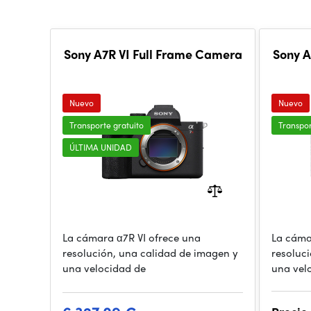
Sony A7R VI Full Frame Camera
Sony A
Nuevo
Nuevo
Transporte gratuito
Transpor
ÚLTIMA UNIDAD
La cámara α7R VI ofrece una
La cáma
resolución, una calidad de imagen y
resoluc
una velocidad de
una vel