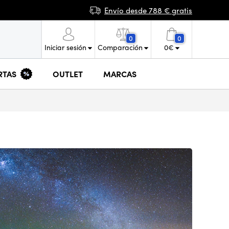
Envío desde 788 € gratis
0
0
Iniciar sesión
Comparación
0
€
RTAS
OUTLET
MARCAS