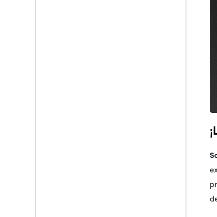
¡
S
e
p
d