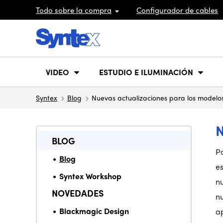
Todo sobre la compra
Configurador de cables
VIDEO
ESTUDIO E ILUMINACIÓN
Syntex
Blog
Nuevas actualizaciones para los model
BLOG
P
Blog
es
Syntex Workshop
n
NOVEDADES
n
Blackmagic Design
ap