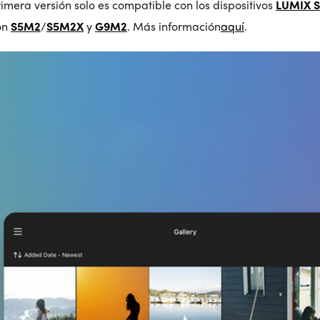
imera versión solo es compatible con los dispositivos
LUMIX 
on
S5M2
/
S5M2X
y
G9M2
. Más
información
aquí
.