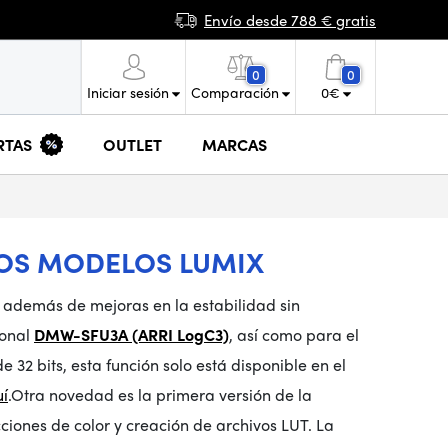
Envío desde 788 € gratis
0
0
Iniciar sesión
Comparación
0
€
RTAS
OUTLET
MARCAS
LOS MODELOS LUMIX
 además de mejoras en la estabilidad sin
ional
DMW-SFU3A (ARRI LogC3)
, así como para el
 32 bits, esta función solo está disponible en el
í
.
Otra novedad es la primera versión de la
iones de color y creación de archivos LUT. La