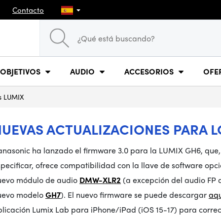
Contacto
OBJETIVOS
AUDIO
ACCESORIOS
OFE
os LUMIX
NUEVAS ACTUALIZACIONES PARA 
anasonic ha lanzado el firmware 3.0 para la LUMIX GH6, que,
pecificar, ofrece compatibilidad con la llave de software opc
uevo módulo de audio
DMW-XLR2
(a excepción del audio FP de
uevo modelo
GH7
). El nuevo firmware se puede descargar
aqu
licación Lumix Lab para iPhone/iPad (iOS 15-17) para correcc