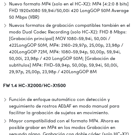
Nuevo formato MP4 (solo en el HC-X2): MP4 [4:2:0 8 bits]
FHD 1920x1080 59,94i/50,00i 420 LongGOP 50M Average
50 Mbps (VBR)
Nuevos formatos de grabación compatibles también en el
modo Dual Codec Recording (solo HC-X2): FHD 8 Mbps:
[Grabación principal] MOV 1080-59,94i, 50,00i /
422LongGOP 50M, MP4: 2160-29,97p, 25,00p, 23,98p /
420LongGOP 72M, MP4: 1080-59,94p, 50,00p, 59,94i,
50,00i, 23,98p / 420 LongGOP 50M; [Grabación de
subtítulos] MP4: FHD-59,94p, 50,00p, 59,94i, 50,00i,
29,97p, 25,00p, 23,98p / 420LongGOP 8M
FW 1.4 HC-X2000/HC-X1500
Función de enfoque automático con detección y
seguimiento de rostros AE&AF en modo manual para
facilitar la grabación de sujetos en movimiento.
Mayor compatibilidad con el formato MP4. Ahora es
posible grabar en MP4 en los modos Grabación en
segundo plano, Grabación con doble códec (solo HC-X2),