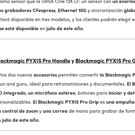
ismo sensor que la URSA Cine 12K LF: un sensor con
un enorme
os grabadores CFexpress
,
Ethernet 10G
y sincronización
glob
tará disponible en tres modelos, y los clientes podrán elegir 
ue esté disponible
en
julio de este año
.
lackmagic PYXIS Pro Handle
y
Blackmagic PYXIS Pro G
stos dos nuevos
accesorios
permiten convertir
la Blackmagic 
run and gun», ideal para retransmisiones y documentales.
El 
D integrado
,
un micrófono estéreo
, botones para
iniciar y de
ersonalizables.
El Blackmagic PYXIS Pro Grip
es
una empuñad
n control de zoom
y
una correa
de mano para grabar de form
n
julio de este año
.