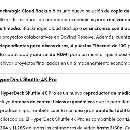
lackmagic Cloud Backup 8
es una nueva solución de
copia de
tilizar discos duros de ordenador económicos para
realizar c
ultimedia
. Blackmagic Cloud Backup 8 se
sincroniza con Bla
e proyectos colaborativos en DaVinci Resolve. Además, cuent
ndependientes para discos duros
,
4 puertos Ethernet de 10G
p
lta capacidad y
una salida HDMI
para un monitor que muestra
rchivar proyectos finalizados en un almacenamiento económi
yperDeck Shuttle 4K Pro
l HyperDeck Shuttle 4K Pro
es
un
nuevo
reproductor de medio
ncluye
botones de control físicos ergonómicos
que te permiten
eproducir clips. También cuenta con
una
gran
pantalla táctil 
ciloscopios. El HyperDeck Shuttle 4K Pro es compatible con
1
.264
y
H.265
en todos los estándares de vídeo
hasta 2160p
. C