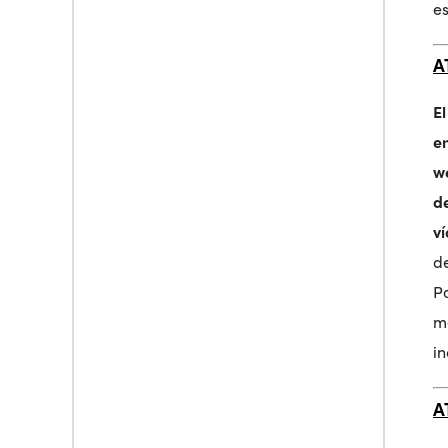
e
A
E
e
w
d
ví
d
P
m
i
A