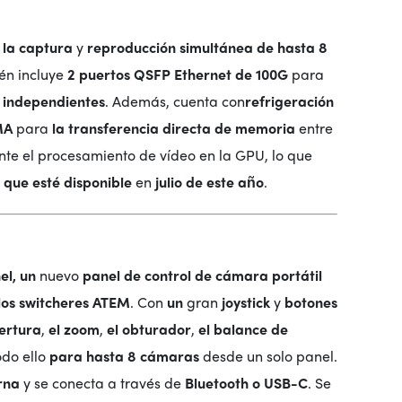
e
la captura
y
reproducción
simultánea
de hasta 8
ién incluye
2 puertos QSFP Ethernet de 100G
para
 independientes
. Además, cuenta con
refrigeración
MA
para
la transferencia directa de memoria
entre
te el procesamiento de vídeo en la GPU, lo que
a
que esté disponible
en
julio de este año
.
el,
un
nuevo
panel de control de cámara portátil
los switcheres ATEM
. Con
un
gran
joystick
y
botones
pertura
,
el zoom
,
el obturador
,
el balance de
do ello
para hasta 8 cámaras
desde un solo panel.
rna
y se conecta a través de
Bluetooth o USB-C
. Se