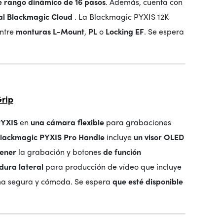
 rango dinámico de 16 pasos
. Además, cuenta con
al Blackmagic Cloud
. La Blackmagic PYXIS 12K
entre
monturas
L-Mount
,
PL
o
Locking EF
. Se espera
rip
PYXIS
en
una cámara flexible
para grabaciones
Blackmagic PYXIS Pro Handle
incluye
un visor OLED
tener
la grabación y botones
de función
ura lateral
para producción de vídeo que incluye
a segura y cómoda. Se espera
que esté disponible