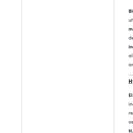
B
u
m
d
i
a
a
H
E
i
r
os
H