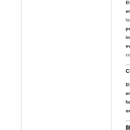
E
e
l
p
i
e
co
C
E
e
h
a
B