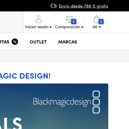
Envío desde 788 € gratis
0
0
Iniciar sesión
Comparación
0
€
RTAS
OUTLET
MARCAS
GIC DESIGN!