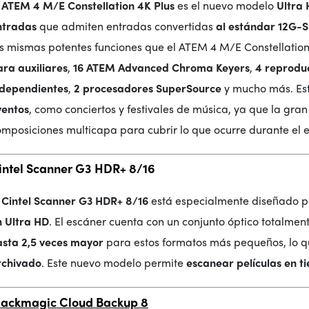
l ATEM 4 M/E Constellation 4K Plus
es el nuevo modelo
Ultra
ntradas
que admiten entradas convertidas
al estándar 12G-
as mismas potentes funciones que el ATEM 4 M/E Constellati
ara auxiliares
,
16 ATEM Advanced Chroma Keyers
,
4 reprodu
ndependientes
,
2 procesadores SuperSource
y mucho más. Est
ventos
, como conciertos y festivales de música, ya que la gr
mposiciones multicapa para cubrir lo que ocurre durante el 
intel Scanner G3 HDR+ 8/16
l Cintel Scanner G3 HDR+ 8/16
está especialmente diseñado 
n Ultra HD
. El escáner cuenta con un conjunto óptico totalme
asta 2,5 veces mayor
para estos formatos más pequeños, lo q
rchivado
. Este nuevo modelo permite
escanear películas en t
lackmagic Cloud Backup 8