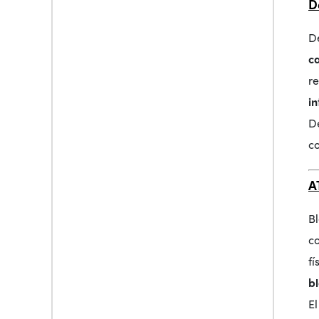
D
D
ca
r
i
D
c
A
B
c
f
b
E