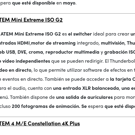
spera
que esté disponible
en
mayo
.
TEM Mini Extreme ISO G2
l ATEM Mini Extreme ISO G2
es
el switcher
ideal para crear
un
ntradas HDMI
,
motor de streaming
integrado,
multivisión
,
Thu
eb USB
,
DVE
,
croma
,
reproductor multimedia
y
grabación ISO
e vídeo independientes
que se pueden redirigir. El Thunderbo
deo en directo
, lo que permite utilizar software de efectos en
e eventos en directo. También se puede acceder a
la tarjeta 
ara el audio, cuenta con
una entrada XLR balanceada
,
una e
enú. También dispone de
una salida de auriculares
para moni
ncluso
200 fotogramas de animación. Se
espera
que esté disp
TEM 4 M/E Constellation 4K Plus