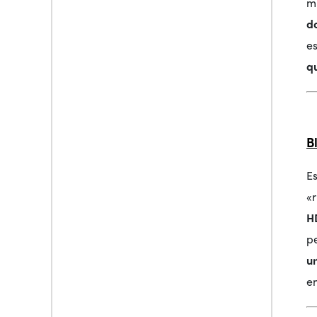
m
d
es
q
B
E
«
H
p
u
e