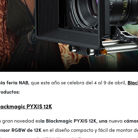
n
la feria NAB
, que este año se celebra del 4 al 9 de abril,
Blac
roductos:
lackmagic PYXIS 12K
a gran novedad es
la Blackmagic PYXIS 12K
,
una
nueva
cámara
ensor RGBW de 12K
en el diseño compacto y fácil de montar d