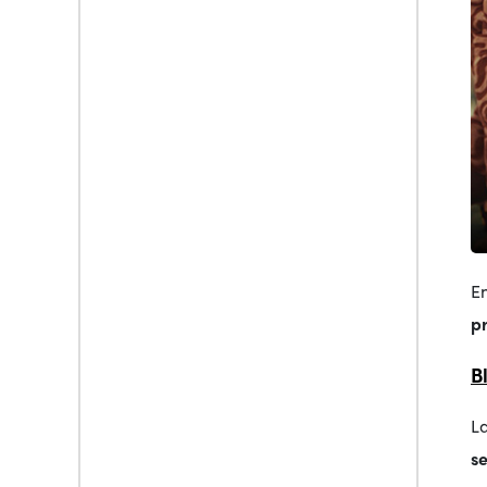
E
p
B
L
s