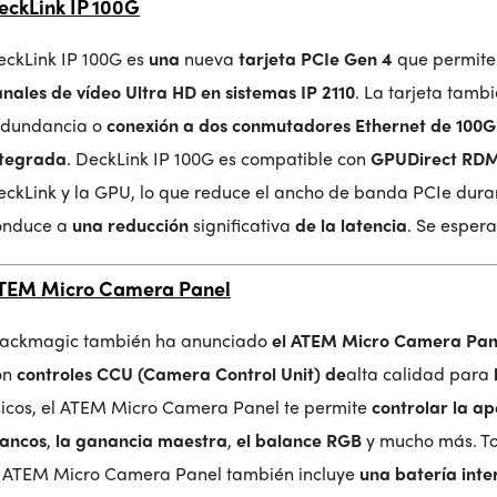
eckLink IP 100G
eckLink IP 100G es
una
nueva
tarjeta PCIe Gen 4
que permit
nales de vídeo Ultra HD en sistemas IP 2110
. La tarjeta tamb
edundancia o
conexión a dos conmutadores Ethernet de 100G
ntegrada
. DeckLink IP 100G es compatible con
GPUDirect RD
eckLink y la GPU, lo que reduce el ancho de banda PCIe duran
onduce a
una reducción
significativa
de la latencia
. Se esper
TEM Micro Camera Panel
lackmagic también ha anunciado
el ATEM Micro Camera Pan
on
controles CCU (Camera Control Unit) de
alta calidad para
ísicos, el ATEM Micro Camera Panel te permite
controlar la a
lancos
,
la ganancia maestra
,
el balance RGB
y mucho más. To
l ATEM Micro Camera Panel también incluye
una batería inte