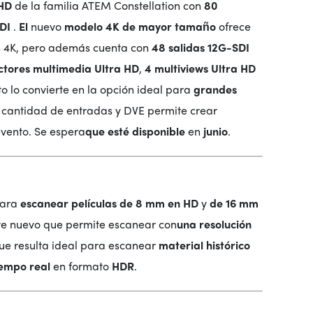
 HD
de la familia ATEM Constellation con
80
SDI
.
El
nuevo
modelo 4K de mayor tamaño
ofrece
on 4K, pero además cuenta con
48 salidas 12G-SDI
ctores multimedia Ultra HD
,
4 multiviews Ultra HD
o lo convierte en la opción ideal para
grandes
an cantidad de entradas y DVE permite crear
evento. Se espera
que esté disponible
en
junio
.
para
escanear
películas
de 8 mm en HD
y
de 16 mm
nte nuevo que permite escanear con
una resolución
ue resulta ideal para escanear
material histórico
iempo real
en formato
HDR
.