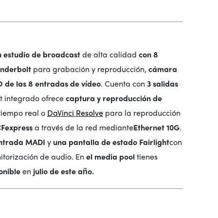
 estudio de broadcast
de alta calidad
con 8
nderbolt
para grabación y reproducción,
cámara
 de las 8 entradas de vídeo
. Cuenta con
3 salidas
lt integrado ofrece
captura y reproducción de
 tiempo real o
DaVinci Resolve
para la reproducción
CFexpress
a través de la red mediante
Ethernet 10G
.
ntrada MADI
y
una pantalla de estado Fairlight
con
torización de audio. En
el media pool
tienes
onible
en
julio de este año.