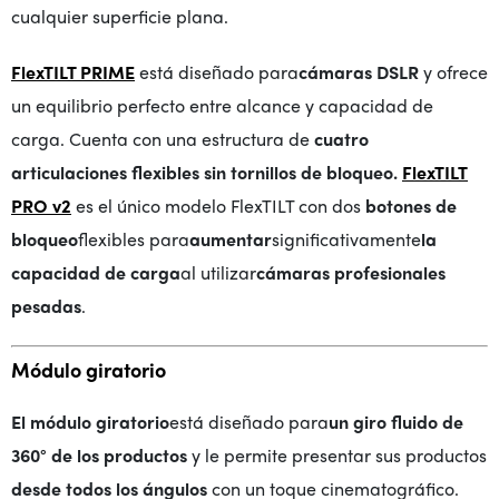
cualquier superficie plana.
FlexTILT PRIME
está diseñado para
cámaras DSLR
y ofrece
un equilibrio perfecto entre alcance y capacidad de
carga. Cuenta con una estructura de
cuatro
articulaciones flexibles
sin tornillos de bloqueo
.
FlexTILT
PRO v2
es el único modelo FlexTILT con dos
botones de
bloqueo
flexibles para
aumentar
significativamente
la
capacidad de carga
al utilizar
cámaras profesionales
pesadas
.
Módulo giratorio
El módulo giratorio
está diseñado para
un giro fluido de
360° de los productos
y le permite presentar sus productos
desde todos los ángulos
con un toque cinematográfico.