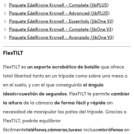
Paquete EdelKrone KroneX - Complete (JibPLUS)
Paquete EdelKrone KroneX - Advanced (JibPLUS)
Paquete EdelKrone KroneX - Essentials (JibOne V3)
Paquete EdelKrone KroneX - Complete (JibOne V3)
Paquete EdelKrone KroneX - Avanzado (JibOne V3)
FlexTILT
FlexTILT es
un soporte acrobático de bolsillo
que ofrece
total libertad tanto en un trípode como sobre una mesa o
en el suelo, y con el que conseguirás
el ángulo
ideal
en
cuestión de segundos
. FlexTILT te permite
cambiar
la altura
de la cámara
de forma fácil y rápida
sin
necesidad de manipular las patas del trípode. Gracias a
FlexTILT, podrás equilibrar
fácilmente
teléfonos
,
cámaras
,
luces
e incluso
micrófonos
en