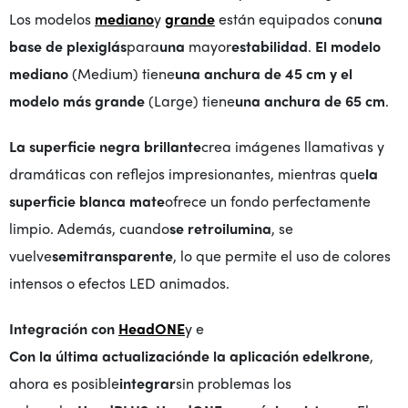
Los modelos
mediano
y
grande
están equipados con
una
base de plexiglás
para
una
mayor
estabilidad
.
El modelo
mediano
(Medium) tiene
una anchura de 45 cm y
el
modelo más grande
(Large) tiene
una anchura de 65 cm
.
La superficie negra brillante
crea imágenes llamativas y
dramáticas con reflejos impresionantes, mientras que
la
superficie blanca mate
ofrece un fondo perfectamente
limpio. Además, cuando
se retroilumina
, se
vuelve
semitransparente
, lo que permite el uso de colores
intensos o efectos LED animados.
Integración con
HeadONE
y e
Con la última actualización
de la aplicación edelkrone
,
ahora es posible
integrar
sin problemas los