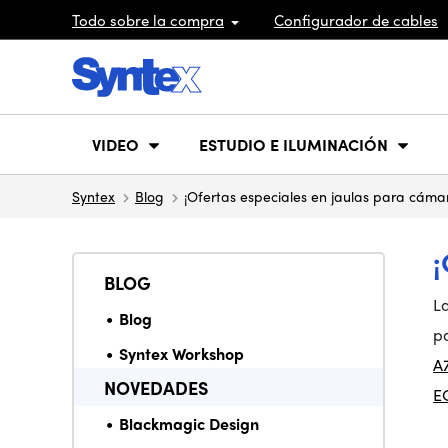
Todo sobre la compra
Configurador de cables
VIDEO
ESTUDIO E ILUMINACIÓN
Syntex
Blog
¡Ofertas especiales en jaulas para cáma
BLOG
L
Blog
p
Syntex Workshop
A7
NOVEDADES
E
Blackmagic Design