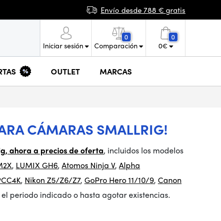
Envío desde 788 € gratis
0
0
Iniciar sesión
Comparación
0
€
RTAS
OUTLET
MARCAS
 PARA CÁMARAS SMALLRIG!
g, ahora a precios de oferta
, incluidos los modelos
M2X
,
LUMIX GH6
,
Atomos Ninja V
,
Alpha
CC4K
,
Nikon Z5/Z6/Z7
,
GoPro Hero 11/10/9
,
Canon
el periodo indicado o hasta agotar existencias.