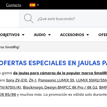
Contacto
OBJETIVOS
AUDIO
ACCESORIOS
OFE
ras SmallRig!
¡OFERTAS ESPECIALES EN JAULAS
a gama
de jaulas para cámaras de la popular marca SmallRi
ara
Sony ZV-E10
,
ZV-1
,
Panasonic LUMIX S5
,
LUMIX S5M2/S5
IV/A7SIII/A1
,
Blackmagic Design BMPCC 6K Pro / 6K G2
,
BMP
OR R5/R6
y muchos más. La promoción es válida solo durante 