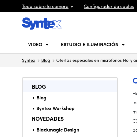
Todo sobre la compra
Configurador de cables
VIDEO
ESTUDIO E ILUMINACIÓN
Syntex
Blog
Ofertas especiales en micrófonos Hollyl
BLOG
Ho
Blog
in
Syntex Workshop
ma
NOVEDADES
C
Blackmagic Design
p