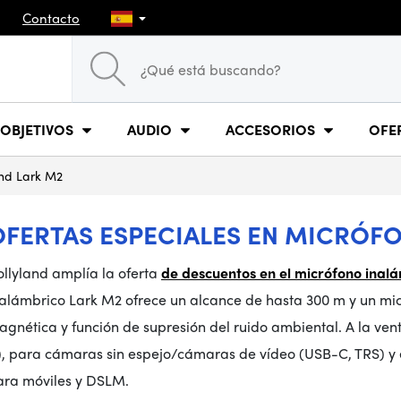
Contacto
OBJETIVOS
AUDIO
ACCESORIOS
OFE
and Lark M2
OFERTAS ESPECIALES EN MICRÓF
llyland amplía la oferta
de descuentos en el micrófono inal
alámbrico Lark M2 ofrece un alcance de hasta 300 m y un micr
gnética y función de supresión del ruido ambiental. A la vent
), para cámaras sin espejo/cámaras de vídeo (USB-C, TRS) y 
ara móviles y DSLM.