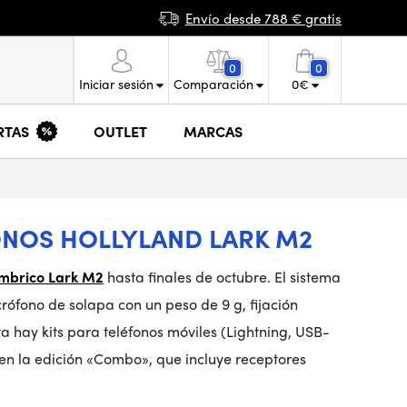
Envío desde 788 € gratis
0
0
Iniciar sesión
Comparación
0
€
RTAS
OUTLET
MARCAS
ONOS HOLLYLAND LARK M2
ámbrico Lark M2
hasta finales de octubre.
El sistema
ófono de solapa con un peso de 9 g, fijación
a hay kits para teléfonos móviles (Lightning, USB-
en la edición «Combo», que incluye receptores