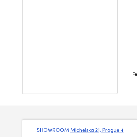
F
SHOWROOM
Michelska 21, Prague 4