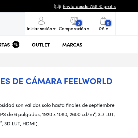
Envío desde 788 € gratis
0
0
Iniciar sesión
Comparación
0
€
RTAS
OUTLET
MARCAS
RES DE CÁMARA FEELWORLD
osidad son válidos solo hasta finales de septiembre
IPS de 6 pulgadas, 1920 x 1080, 2600 cd/m², 3D LUT,
m², 3D LUT, HDMI).