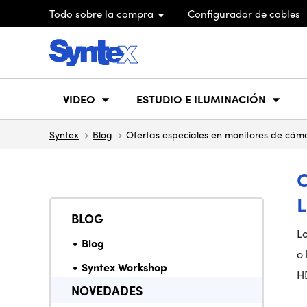
Todo sobre la compra
Configurador de cables
VIDEO
ESTUDIO E ILUMINACIÓN
Syntex
Blog
Ofertas especiales en monitores de cám
BLOG
Lo
Blog
o
Syntex Workshop
H
NOVEDADES