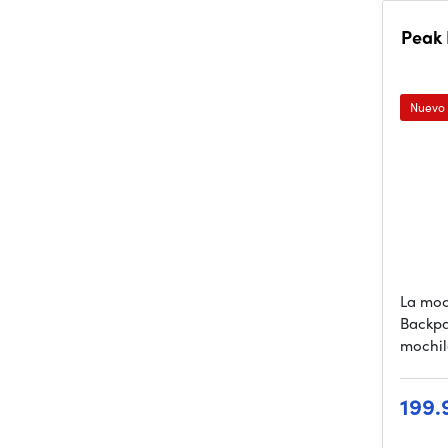
Peak 
Nuevo
La moc
Backpa
mochil
199.