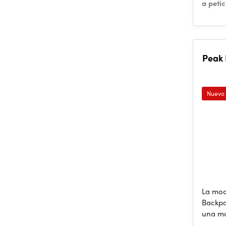
a peti
Peak 
Nuevo
La moc
Backpa
una mo