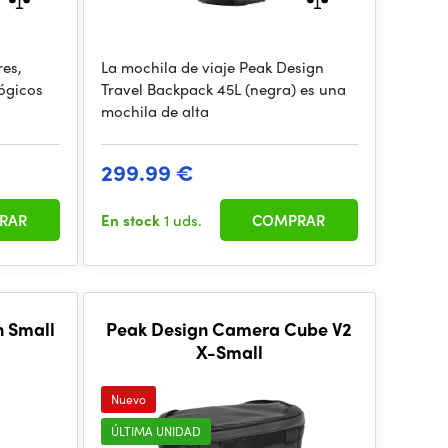
res,
La mochila de viaje Peak Design
lógicos
Travel Backpack 45L (negra) es una
mochila de alta
299.99 €
RAR
En stock
1 uds.
COMPRAR
h Small
Peak Design Camera Cube V2
X-Small
Nuevo
ÚLTIMA UNIDAD