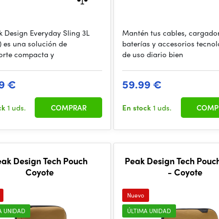
k Design Everyday Sling 3L
Mantén tus cables, cargado
) es una solución de
baterías y accesorios tecno
orte compacta y
de uso diario bien
9 €
59.99 €
ck
1 uds.
COMPRAR
En stock
1 uds.
COMP
eak Design Tech Pouch
Peak Design Tech Pouc
Coyote
- Coyote
Nuevo
A UNIDAD
ÚLTIMA UNIDAD