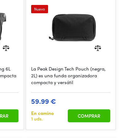
Nuevo
ng 6L
La Peak Design Tech Pouch (negra,
compacta
2L) es una funda organizadora
compacta y versátil
59.99 €
En camino
RAR
COMPRAR
1 uds.