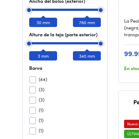
Ancho del bolso (exterior)
La Pea
30 mm
780 mm
(negra
Altura de la teja (parte exterior)
transp
99.9
3 mm
340 mm
Barva
En sto
(44)
(3)
(3)
P
(1)
(1)
Nuevo
(1)
ÚLTIM