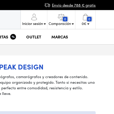
Envío desde 788 € gratis
0
0
Iniciar sesión
Comparación
0
€
RTAS
OUTLET
MARCAS
PEAK DESIGN
otógrafos, camarógrafos y creadores de contenido.
quipo organizado y protegido. Tanto si necesitas una
perfecto entre comodidad, resistencia y estilo.
 lleve.