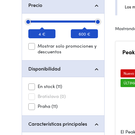
Precio
Los 
Mostrando
4 €
600 €
Mostrar solo promociones y
descuentos
Peak
Disponibilidad
Nuevo
ÚLTIM
En stock
(11)
Bratislava
(0)
Praha
(11)
Características principales
El Pea