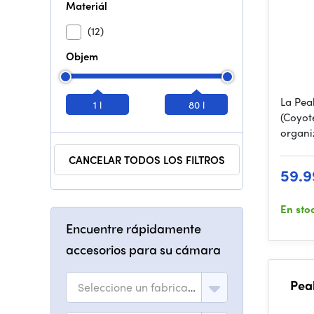
Materiál
(12)
Objem
La Pea
1 l
80 l
(Coyot
organ
CANCELAR TODOS LOS FILTROS
59.9
En sto
Encuentre rápidamente
accesorios para su cámara
Pea
Seleccione un fabricante