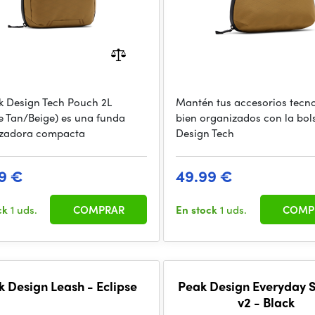
k Design Tech Pouch 2L
Mantén tus accesorios tecn
e Tan/Beige) es una funda
bien organizados con la bol
izadora compacta
Design Tech
9 €
49.99 €
ck
1 uds.
COMPRAR
En stock
1 uds.
COMP
k Design Leash - Eclipse
Peak Design Everyday S
v2 - Black