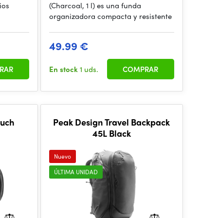
ios
(Charcoal, 1 l) es una funda
organizadora compacta y resistente
49.99 €
RAR
En stock
1 uds.
COMPRAR
ouch
Peak Design Travel Backpack
45L Black
Nuevo
ÚLTIMA UNIDAD