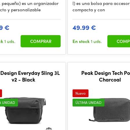
, pequeño) es un organizador
l) es una bolsa para accesor
to y personalizable
compacta y con
9 €
49.99 €
ck
1 uds.
COMPRAR
En stock
1 uds.
COMP
Design Everyday Sling 3L
Peak Design Tech P
v2 - Black
Charcoal
Nuevo
A UNIDAD
ÚLTIMA UNIDAD