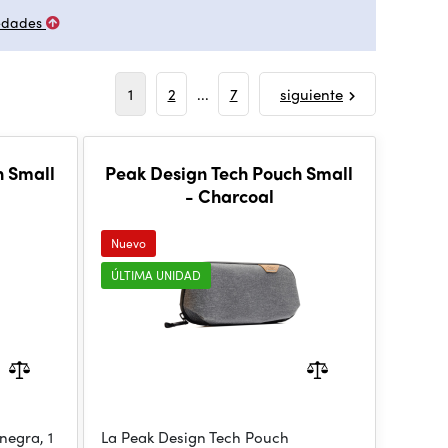
edades
1
2
...
7
siguiente
h Small
Peak Design Tech Pouch Small
- Charcoal
Nuevo
ÚLTIMA UNIDAD
negra, 1
La Peak Design Tech Pouch