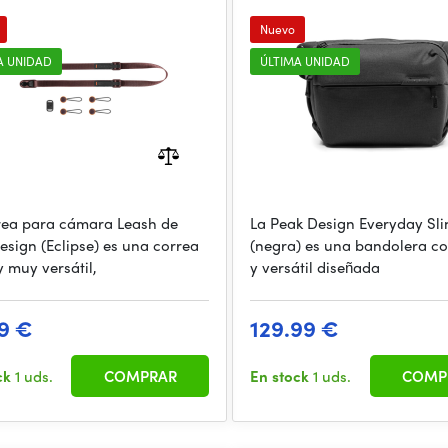
Nuevo
A UNIDAD
ÚLTIMA UNIDAD
rea para cámara Leash de
La Peak Design Everyday Sli
esign (Eclipse) es una correa
(negra) es una bandolera 
y muy versátil,
y versátil diseñada
9 €
129.99 €
ck
1 uds.
COMPRAR
En stock
1 uds.
COMP