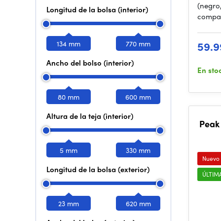
(negro
Longitud de la bolsa (interior)
compac
134 mm
770 mm
59.9
Ancho del bolso (interior)
En sto
80 mm
600 mm
Altura de la teja (interior)
Peak 
5 mm
330 mm
Nuevo
Longitud de la bolsa (exterior)
ÚLTIM
23 mm
620 mm