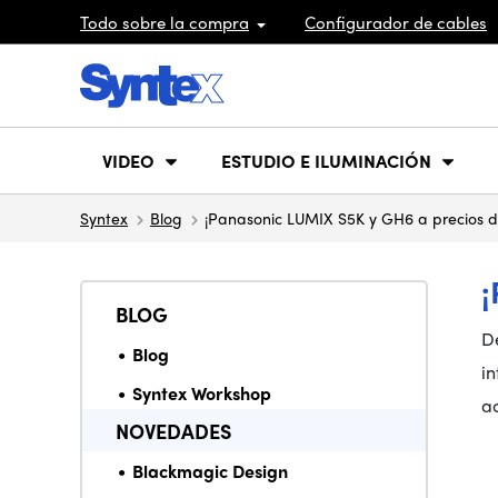
Todo sobre la compra
Configurador de cables
VIDEO
ESTUDIO E ILUMINACIÓN
Syntex
Blog
¡Panasonic LUMIX S5K y GH6 a precios d
BLOG
De
Blog
i
Syntex Workshop
a
NOVEDADES
Blackmagic Design