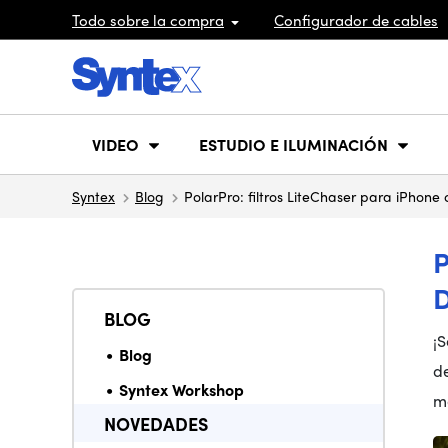
Todo sobre la compra
Configurador de cables
VIDEO
ESTUDIO E ILUMINACIÓN
Syntex
Blog
PolarPro: filtros LiteChaser para iPhone
BLOG
¡S
Blog
d
Syntex Workshop
m
NOVEDADES