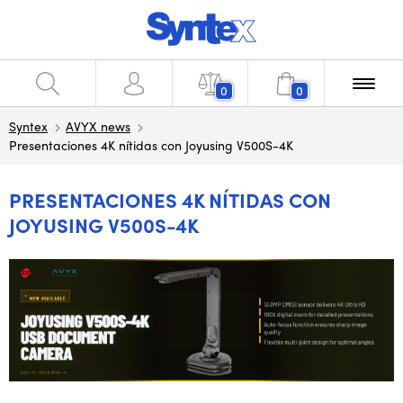
0
0
Syntex
AVYX news
Presentaciones 4K nítidas con Joyusing V500S-4K
PRESENTACIONES 4K NÍTIDAS CON
JOYUSING V500S-4K