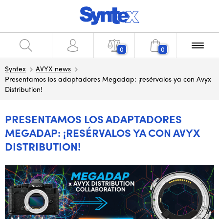
0
0
Syntex
AVYX news
Presentamos los adaptadores Megadap: ¡resérvalos ya con Avyx
Distribution!
PRESENTAMOS LOS ADAPTADORES
MEGADAP: ¡RESÉRVALOS YA CON AVYX
DISTRIBUTION!