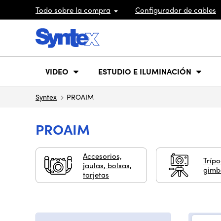
Todo sobre la compra
Configurador de cables
VIDEO
ESTUDIO E ILUMINACIÓN
Syntex
PROAIM
PROAIM
Accesorios,
Trípo
jaulas, bolsas,
gimb
tarjetas