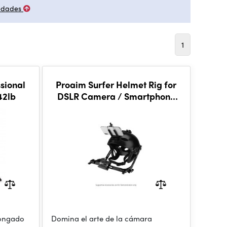
edades
1
sional
Proaim Surfer Helmet Rig for
42lb
DSLR Camera / Smartphone
For Film & Photography
longado
Domina el arte de la cámara