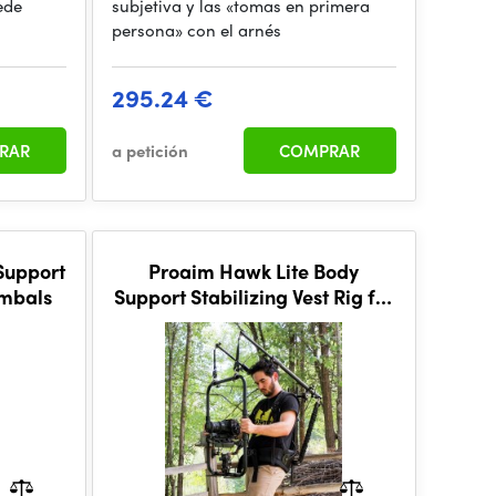
ede
subjetiva y las «tomas en primera
persona» con el arnés
295.24 €
RAR
a petición
COMPRAR
Support
Proaim Hawk Lite Body
imbals
Support Stabilizing Vest Rig for
Camera Gimbals