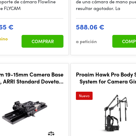
oporte de cámara Flowline
de una cámara de mano pu
de FLYCAM
resultar agotador. La
65 €
588.06 €
mino
COMPRAR
a petición
COMP
im 19-15mm Camera Base
Proaim Hawk Pro Body 
e, ARRI Standard Dovetail
System for Camera G
pod Plate with New Quick
Lock
Nuevo