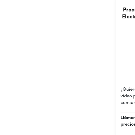
Proa
Elect
¿Quier
vídeo 
camión
Llámen
precio