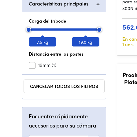
para s
Características principales
300N 
Carga del trípode
562.
En ca
7,5 kg
19,0 kg
1 uds.
Distancia entre los postes
19mm
(1)
Proa
Plat
CANCELAR TODOS LOS FILTROS
Tri
Encuentre rápidamente
accesorios para su cámara