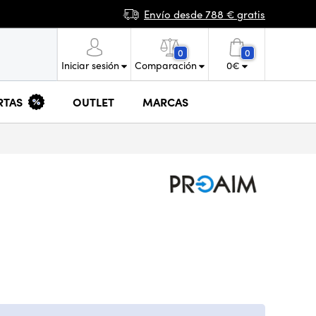
Envío desde 788 € gratis
0
0
Iniciar sesión
Comparación
0
€
RTAS
OUTLET
MARCAS