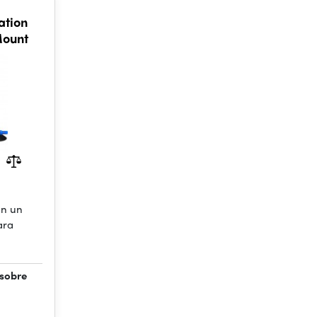
ation
Mount
on un
ara
 sobre