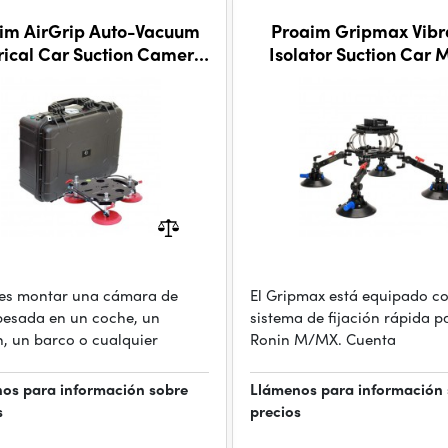
im AirGrip Auto-Vacuum
Proaim Gripmax Vibr
rical Car Suction Camera
Isolator Suction Car 
Mount
es montar una cámara de
El Gripmax está equipado c
pesada en un coche, un
sistema de fijación rápida p
, un barco o cualquier
Ronin M/MX. Cuenta
os para información sobre
Llámenos para información
s
precios