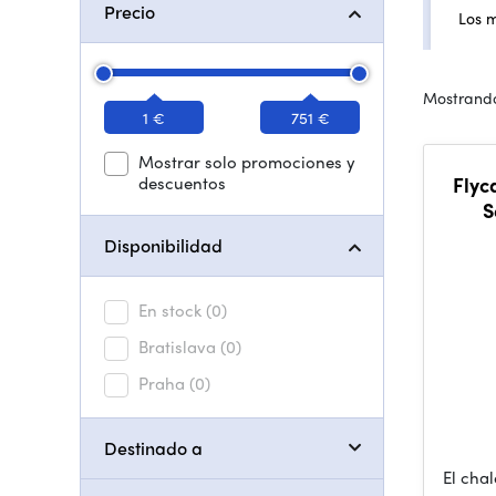
Precio
Los 
Mostrando
1 €
751 €
Mostrar solo promociones y
descuentos
Flyc
S
Disponibilidad
En stock
(0)
Bratislava
(0)
Praha
(0)
Destinado a
El cha