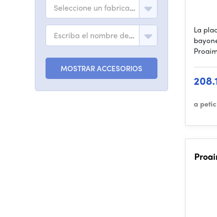
Seleccione un fabricante
La pla
Escriba el nombre del modelo
bayone
Proaim
MOSTRAR ACCESORIOS
208.
a peti
Proai