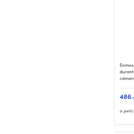
Somos 
durant
cámar
486.
a peti