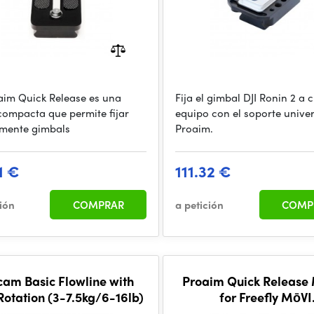
aim Quick Release es una
Fija el gimbal DJI Ronin 2 a 
compacta que permite fijar
equipo con el soporte univer
mente gimbals
Proaim.
1 €
111.32 €
ción
COMPRAR
a petición
COMP
cam Basic Flowline with
Proaim Quick Release
Rotation (3-7.5kg/6-16lb)
for Freefly MōVI
(M5/M10/M15)