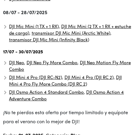
08/07 - 28/07/2025
DJI Mic Mini (1 TX + 1 RX)
,
DJI Mic Mini (2 TX + 1 RX + estuche
de carga)
,
transmisor DJI Mic Mini (Arctic White)
,
transmisor DJI Mic Mini (Infinity Black)
17/07 - 30/07/2025
DJI Neo
,
DJI Neo Fly More Combo
,
DJI Neo Motion Fly More
Combo
DJI Mini 4 Pro (DJI RC-N2)
,
DJI Mini 4 Pro (DJI RC 2)
,
DJI
Mini 4 Pro Fly More Combo (DJI RC 2)
DJI Osmo Action 4 Standard Combo
,
DJI Osmo Action 4
Adventure Combo
¡No te pierdas esta oferta por tiempo limitado y equípate
para el verano con lo mejor de DJI!