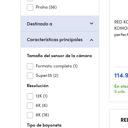
Praha
(56)
RED K
Destinado a
KOMODO
perfec
Características principales
Tamaño del sensor de la cámara
Formato completo
(1)
114.
Super35
(2)
Resolución
En sto
5 uds.
12K
(1)
6K
(6)
8K
(18)
RE
Tipo de bayoneta