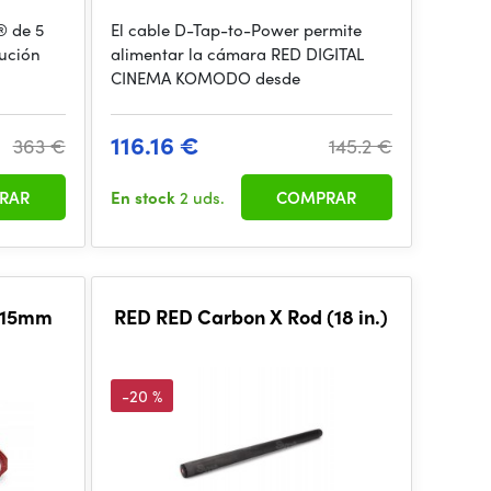
 de 5
El cable D-Tap-to-Power permite
lución
alimentar la cámara RED DIGITAL
CINEMA KOMODO desde
116.16 €
363 €
145.2 €
RAR
En stock
2 uds.
COMPRAR
t 15mm
RED RED Carbon X Rod (18 in.)
-20 %