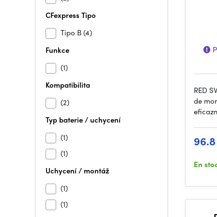
CFexpress Tipo
Tipo B
(4)
P
Funkce
(1)
Kompatibilita
RED SW
de mon
(2)
eficaz
Typ baterie / uchycení
(1)
96.8
(1)
En sto
Uchycení / montáž
(1)
(1)