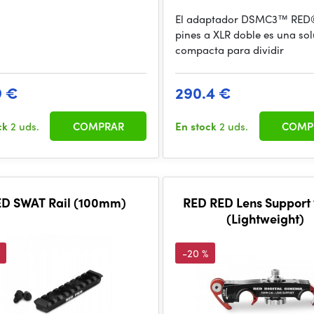
El adaptador DSMC3™ RED®
pines a XLR doble es una so
compacta para dividir
9 €
290.4 €
ck
2 uds.
COMPRAR
En stock
2 uds.
COMP
ED SWAT Rail (100mm)
RED RED Lens Suppor
(Lightweight)
-20 %