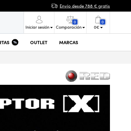
Envío desde 788 € gratis
0
0
Iniciar sesión
Comparación
0
€
RTAS
OUTLET
MARCAS