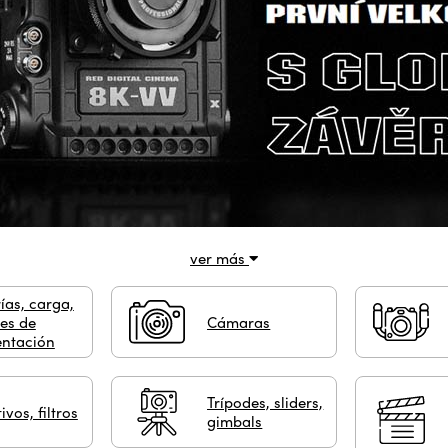
ver más
ías, carga,
es de
Cámaras
entación
Trípodes, sliders,
ivos, filtros
gimbals