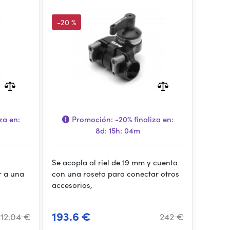
-20 %
za en:
Promoción:
-20%
finaliza en:
8d: 15h: 04m
Se acopla al riel de 19 mm y cuenta
r a una
con una roseta para conectar otros
accesorios,
193.6 €
212.04 €
242 €