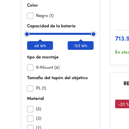
Color
Negro
(1)
Capacidad de la batería
713.
49 Wh
153 Wh
En sto
tipo de montaje
V-Mount
(4)
Tamaño del tapón del objetivo
R
PL
(1)
Materiál
-20 %
(5)
(3)
(2)