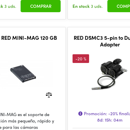
ck
3 uds.
COMPRAR
En stock
3 uds.
COMP
 RED MINI-MAG 120 GB
RED DSMC3 5-pin to D
Adapter
-20 %
Promoción:
-20%
finali
NI-MAG es el soporte de
8d: 15h: 04m
ión más pequeño, rápido y
e para las cámaras