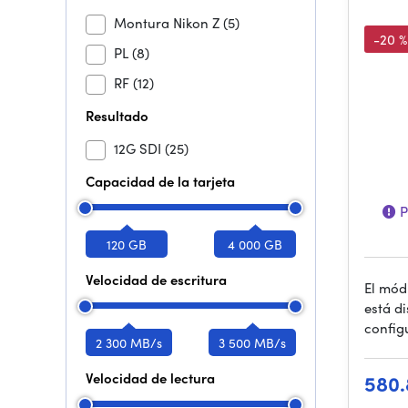
Montura Nikon Z
(5)
-20 %
PL
(8)
RF
(12)
Resultado
12G SDI
(25)
Capacidad de la tarjeta
P
120 GB
4 000 GB
Velocidad de escritura
El mó
está d
config
2 300 MB/s
3 500 MB/s
Velocidad de lectura
580.