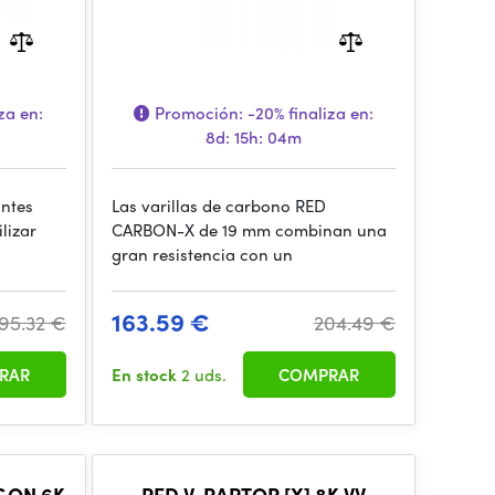
za en:
Promoción:
-20%
finaliza en:
8d: 15h: 04m
antes
Las varillas de carbono RED
lizar
CARBON-X de 19 mm combinan una
gran resistencia con un
163.59 €
95.32 €
204.49 €
RAR
En stock
2 uds.
COMPRAR
GON 6K
RED V-RAPTOR [X] 8K VV