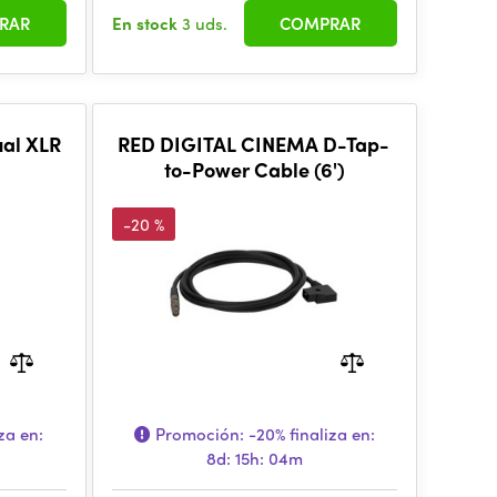
RAR
En stock
3 uds.
COMPRAR
ual XLR
RED DIGITAL CINEMA D-Tap-
to-Power Cable (6')
-20 %
za en:
Promoción:
-20%
finaliza en:
8d: 15h: 04m