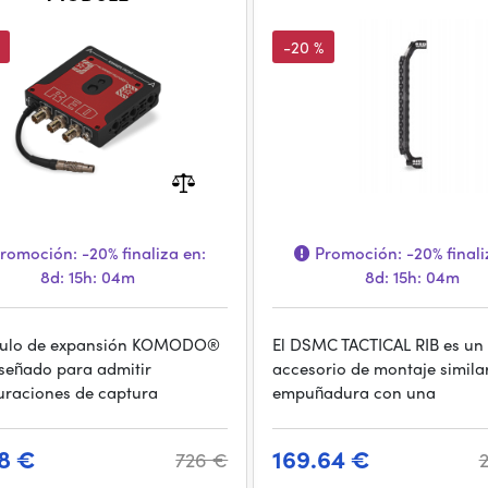
-20 %
romoción:
-20%
finaliza en:
Promoción:
-20%
finali
8d: 15h: 04m
8d: 15h: 04m
dulo de expansión KOMODO®
El DSMC TACTICAL RIB es un
iseñado para admitir
accesorio de montaje simila
uraciones de captura
empuñadura con una
8 €
169.64 €
726 €