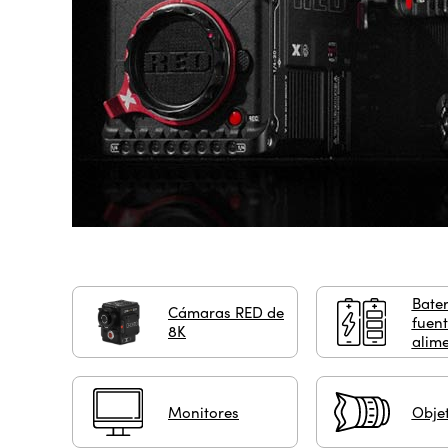
Bater
Cámaras RED de
fuent
8K
alim
Monitores
Objet