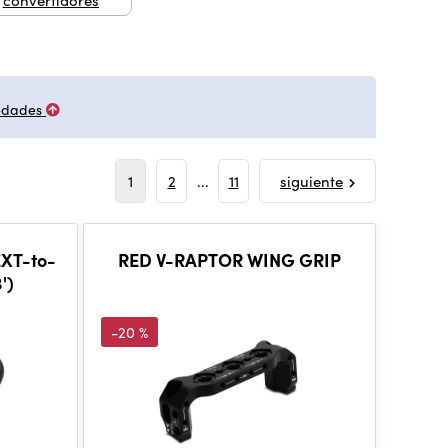
convertidores
edades
1
2
...
11
siguiente
XT-to-
RED V-RAPTOR WING GRIP
')
-20 %