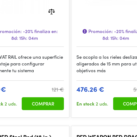
romoción:
-20%
finaliza en:
Promoción:
-20%
finali
8d: 15h: 04m
8d: 15h: 04m
AT RAIL ofrece una superficie
Se acopla a los rieles desliz
taje para configurar
aligerados de 15 mm para uti
mente tu sistema
objetivos más
 €
476.26 €
121 €
5
ck
2 uds.
COMPRAR
En stock
2 uds.
COMP
RED Steel Rod (18 in.)
RED WEAPON RED DRA