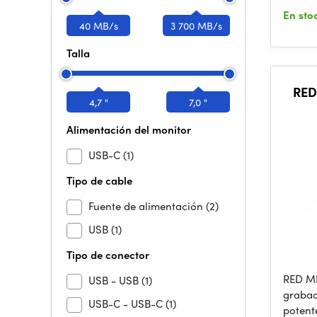
En sto
40 MB/s
3 700 MB/s
Talla
RED
4,7 "
7,0 "
Alimentación del monitor
USB-C
(1)
Tipo de cable
Fuente de alimentación
(2)
USB
(1)
Tipo de conector
RED MI
USB - USB
(1)
grabac
USB-C - USB-C
(1)
potent