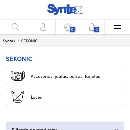
0
0
Syntex
SEKONIC
SEKONIC
Accesorios, jaulas, bolsas, tarjetas
Luces
Filtrado de productos