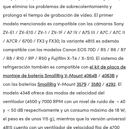
que elimina los problemas de sobrecalentamiento y
prolonga el tiempo de grabación de vídeo. El primer
modelo mencionado es compatible con las cámaras Sony
ZV-E1 / ZV-E10 / ZV-1 / ZV-1F / A7 IV / A7S III / A7C / A7C II
/ A7CR / 6700 / FX3 y FX30; la variante 4815 es además
compatible con los modelos Canon EOS 70D / R5 / R6 / R7
/ R8 / R10 / RP / R50 y Fujifilm X-T4 / X-S10. El sistema de
refrigeración también es compatible con
el kit de placa de
montaje de batería SmallRig V-Mount 4064B
/
4063B
y
con las baterías
SmallRig
V-Mount
3579
/
3580
/
4292
. El
modelo 4348 ofrece dos modos de velocidad del
ventilador (4500 y 7000 RPM con un nivel de ruido de ＜40
y ＜50 dB respectivamente y un consumo máximo de 18 W;
el peso es de unos 115 g), mientras que la versión universal
4815 cuenta con un ventilador de velocidad fija de 4700