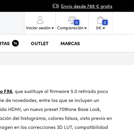
Envío desde 788 € gratis
0
0
Iniciar sesión
Comparación
0
€
RTAS
OUTLET
MARCAS
lo FX6
, que sustituye al firmware 5.0 retirado poco
ie de novedades, entre las que se incluyen un
alida HDMI, un nuevo preset 709tone Base Look,
ación del histograma, colores falsos, vista previa en
imagen en las correcciones 3D LUT, compatibilidad