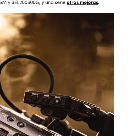
0GM y SEL200600G, y una serie
otras mejoras
.