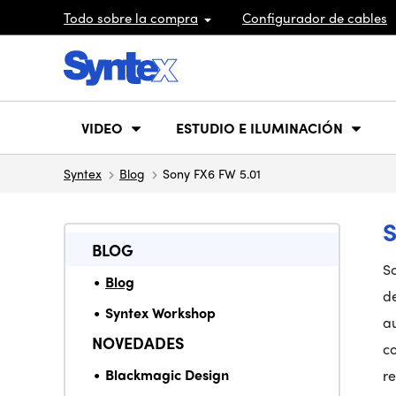
Todo sobre la compra
Configurador de cables
VIDEO
ESTUDIO E ILUMINACIÓN
Syntex
Blog
Sony FX6 FW 5.01
S
BLOG
S
Blog
de
Syntex Workshop
au
NOVEDADES
co
Blackmagic Design
re