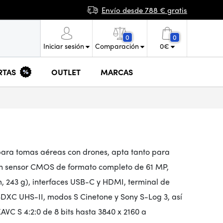
Envío desde 788 € gratis
0
0
Iniciar sesión
Comparación
0
€
RTAS
OUTLET
MARCAS
ara tomas aéreas con drones, apta tanto para
un sensor CMOS de formato completo de 61 MP,
, 243 g), interfaces USB-C y HDMI, terminal de
DXC UHS-II, modos S Cinetone y Sony S-Log 3, así
 S 4:2:0 de 8 bits hasta 3840 x 2160 a