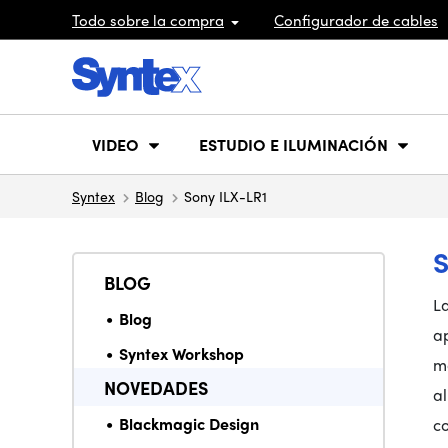
Todo sobre la compra
Configurador de cables
VIDEO
ESTUDIO E ILUMINACIÓN
Syntex
Blog
Sony ILX-LR1
S
BLOG
L
Blog
a
Syntex Workshop
mo
NOVEDADES
a
Blackmagic Design
c