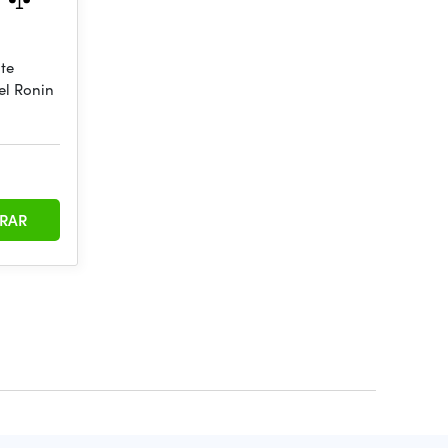
te
el Ronin
RAR