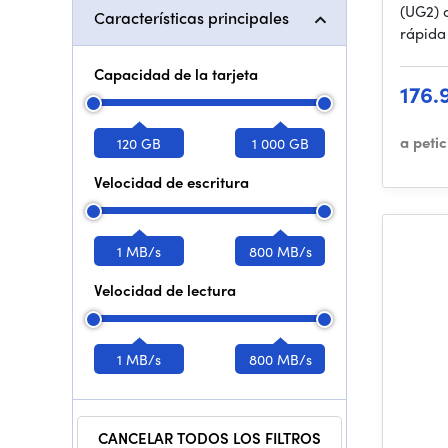
(UG2) 
Características principales
rápida
Capacidad de la tarjeta
176.
a peti
120 GB
1 000 GB
Velocidad de escritura
1 MB/s
800 MB/s
Velocidad de lectura
1 MB/s
800 MB/s
CANCELAR TODOS LOS FILTROS