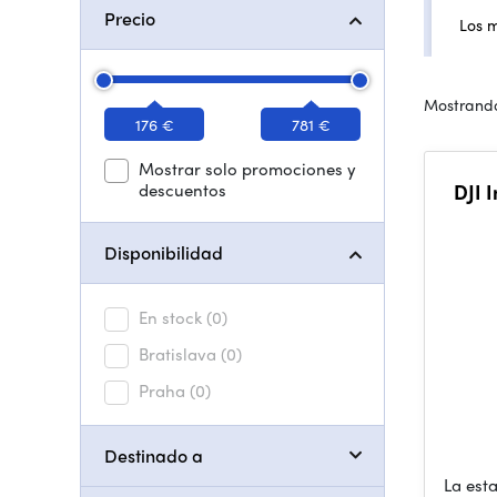
Precio
Los 
Mostrando
176 €
781 €
Mostrar solo promociones y
descuentos
DJI 
Disponibilidad
En stock
(0)
Bratislava
(0)
Praha
(0)
Destinado a
La est