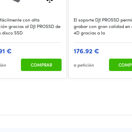
fácilmente con alta
El soporte DJI PROSSD permi
ción gracias al DJI PROSSD de
grabar con gran calidad en 
un disco SSD
4D gracias a la
91 €
176.92 €
ción
COMPRAR
a petición
COMP