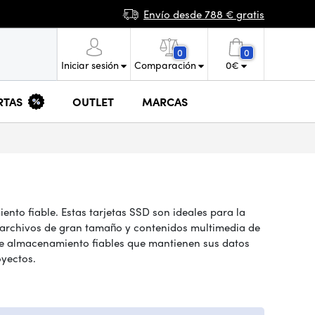
Envío desde 788 € gratis
0
0
Iniciar sesión
Comparación
0
€
RTAS
OUTLET
MARCAS
to fiable. Estas tarjetas SSD son ideales para la
on archivos de gran tamaño y contenidos multimedia de
 de almacenamiento fiables que mantienen sus datos
oyectos.