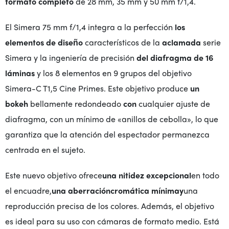
formato completo
de 28 mm, 35 mm y 50 mm f/1,4.
El Simera 75 mm f/1,4 integra a la perfección
los
elementos de diseño
característicos de la
aclamada
serie
Simera y la ingeniería de precisión
del diafragma de 16
láminas
y los 8 elementos en 9 grupos del objetivo
Simera-C T1,5 Cine Primes. Este objetivo produce
un
bokeh
bellamente redondeado
con
cualquier ajuste de
diafragma, con un mínimo de «anillos de cebolla», lo que
garantiza que la atención del espectador permanezca
centrada en el sujeto.
Este nuevo objetivo ofrece
una nitidez excepcional
en todo
el encuadre,
una aberración
cromática mínima
y
una
reproducción precisa de los colores. Además, el objetivo
es ideal para su uso con cámaras de formato medio. Está