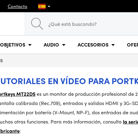
Contacto
OBJETIVOS
AUDIO
ACCESORIOS
OFE
DS
TUTORIALES EN VÍDEO PARA PORT
ortkeys MT22DS
es un monitor de producción profesional de 21
ntalla calibrada (Rec.709), entradas y salidas HDMI y 3G-SDI
limentación por batería (V-Mount, NP-F), dos entradas de aud
uchas otras funciones. Para más información, consulta
la ser
abricante
: