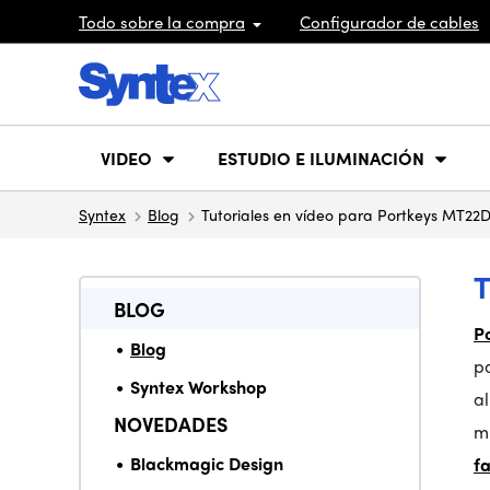
Todo sobre la compra
Configurador de cables
VIDEO
ESTUDIO E ILUMINACIÓN
Syntex
Blog
Tutoriales en vídeo para Portkeys MT22
BLOG
P
Blog
pa
Syntex Workshop
a
NOVEDADES
m
Blackmagic Design
f