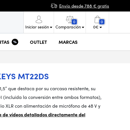
Envío desde 788 € gratis
0
0
Iniciar sesión
Comparación
0
€
RTAS
OUTLET
MARCAS
KEYS MT22DS
,5″ que destaca por su carcasa resistente, su
 (incluida la conversión entre ambos formatos),
io XLR con alimentación de micrófono de 48 V y
ie de vídeos detallados directamente del