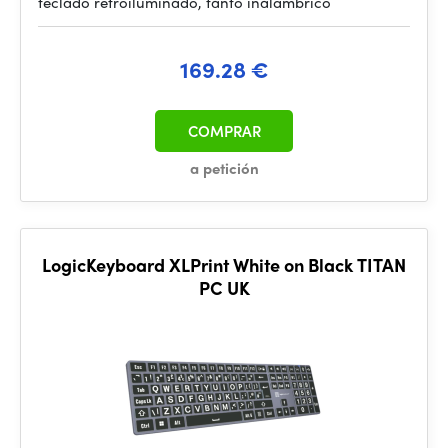
teclado retroiluminado, tanto inalámbrico
169.28 €
COMPRAR
a petición
LogicKeyboard XLPrint White on Black TITAN
PC UK