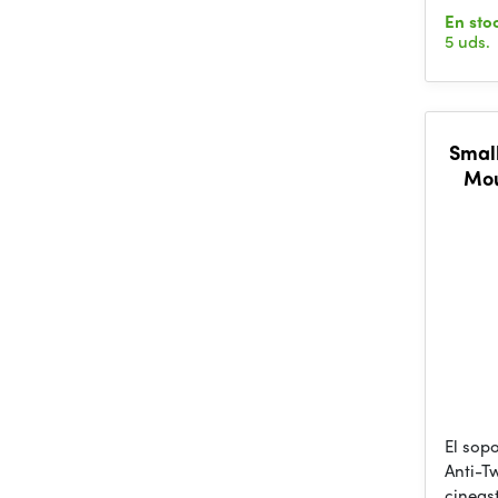
En sto
5 uds.
Small
Mou
El sop
Anti-Tw
cineas