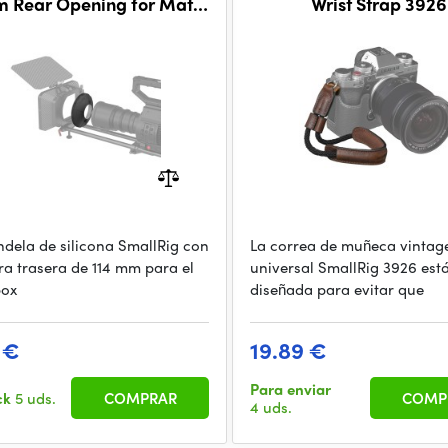
 Rear Opening for Matte
Wrist Strap 3926
Box 3409
ndela de silicona SmallRig con
La correa de muñeca vintag
ra trasera de 114 mm para el
universal SmallRig 3926 est
box
diseñada para evitar que
 €
19.89 €
Para enviar
ck
5 uds.
COMPRAR
COMP
4 uds.