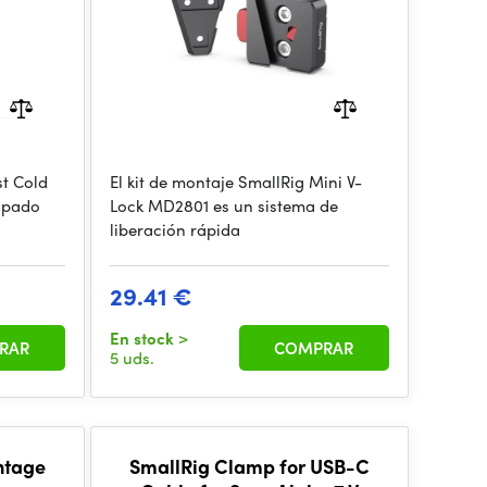
st Cold
El kit de montaje SmallRig Mini V-
ipado
Lock MD2801 es un sistema de
liberación rápida
29.41 €
En stock
>
RAR
COMPRAR
5 uds.
ntage
SmallRig Clamp for USB-C