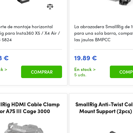
orte de montaje horizontal
La abrazadera SmallRig de 
ig para Insta360 X5 / X4 Air /
para una sola barra, compat
3 5824
las jaulas BMPCC
3 €
19.89 €
ck
>
En stock
>
COMPRAR
COMP
5 uds.
lRig HDMI Cable Clamp
SmallRig Anti-Twist Co
for A7S III Cage 3000
Mount Support (2pcs)