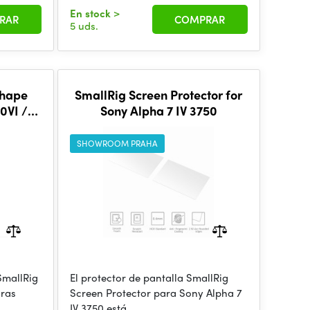
En stock
>
RAR
COMPRAR
5 uds.
Shape
SmallRig Screen Protector for
0VI /
Sony Alpha 7 IV 3750
04
SHOWROOM PRAHA
mallRig
El protector de pantalla SmallRig
aras
Screen Protector para Sony Alpha 7
IV 3750 está