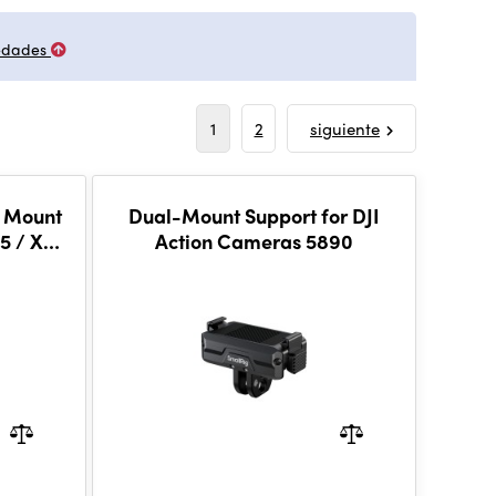
edades
1
2
siguiente
e Mount
Dual-Mount Support for DJI
5 / X4
Action Cameras 5890
o / Ace