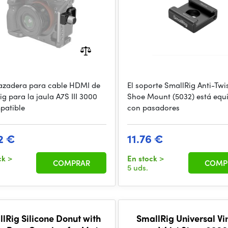
azadera para cable HDMI de
El soporte SmallRig Anti-Twi
g para la jaula A7S III 3000
Shoe Mount (5032) está equ
patible
con pasadores
2 €
11.76 €
ck
>
En stock
>
COMPRAR
COMP
5 uds.
lRig Silicone Donut with
SmallRig Universal Vi