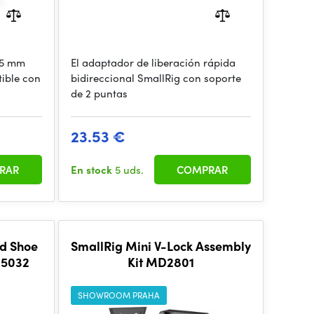
15 mm
El adaptador de liberación rápida
ible con
bidireccional SmallRig con soporte
de 2 puntas
23.53 €
RAR
En stock
5 uds.
COMPRAR
ld Shoe
SmallRig Mini V-Lock Assembly
 5032
Kit MD2801
SHOWROOM PRAHA