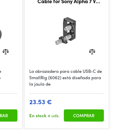
Cable for Sony Alpha 7 V
Cages 6062
e
La abrazadera para cable USB-C de
á
SmallRig (6062) está diseñada para
la jaula de
23.53 €
RAR
En stock
4 uds.
COMPRAR