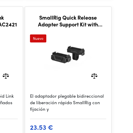
nk
SmallRig Quick Release
PAC2421
Adapter Support Kit with
1/4"-20 Threaded Hole and 2-
Prong Mount 5918
Nuevo
id Link
El adaptador plegable bidireccional
eñados
de liberación rápida SmallRig con
fijación y
23.53 €