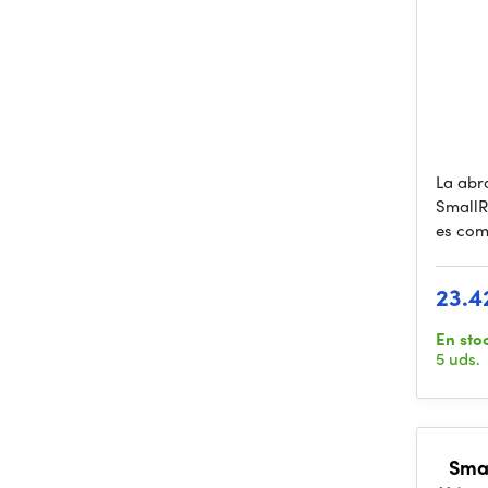
La abr
SmallRi
es com
23.4
En sto
5 uds.
Smal