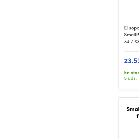
El sop
SmallR
X4 / X
23.5
En sto
5 uds.
Smal