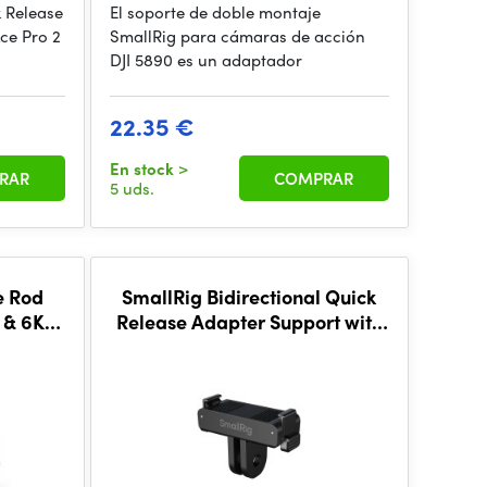
 Release
El soporte de doble montaje
Ace Pro 2
SmallRig para cámaras de acción
DJI 5890 es un adaptador
22.35 €
En stock
>
RAR
COMPRAR
5 uds.
e Rod
SmallRig Bidirectional Quick
 & 6K
Release Adapter Support with
2-Prong Mount 5911