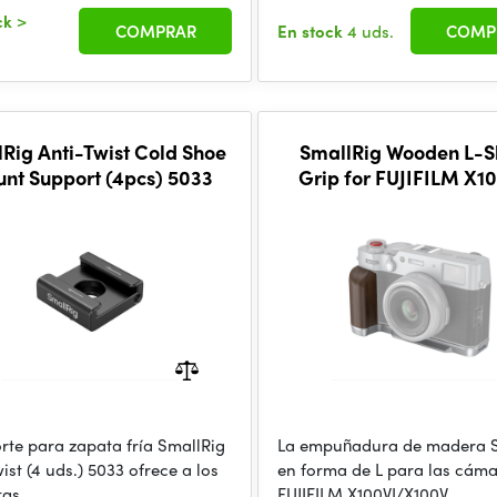
ck
>
COMPRAR
En stock
4 uds.
COMP
Rig Anti-Twist Cold Shoe
SmallRig Wooden L-
nt Support (4pcs) 5033
Grip for FUJIFILM X10
X100V (Silver) 48
orte para zapata fría SmallRig
La empuñadura de madera S
ist (4 uds.) 5033 ofrece a los
en forma de L para las cám
tas
FUJIFILM X100VI/X100V