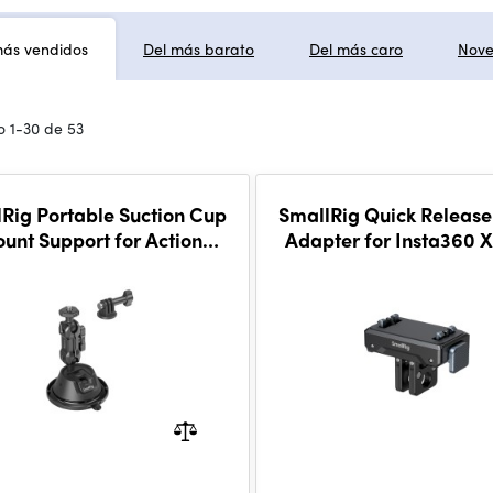
más vendidos
Del más barato
Del más caro
Nov
 1-30 de 53
Rig Portable Suction Cup
SmallRig Quick Releas
unt Support for Action
Adapter for Insta360 X
Cameras SC-1K 4193
Air / Ace Pro 2 / Ace Pr
5814