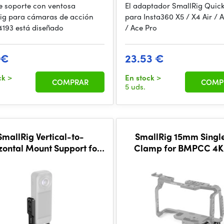
 de soporte con ventosa
El adaptador SmallRig Quick
ig para cámaras de acción
para Insta360 X5 / X4 Air / 
4193 está diseñado
/ Ace Pro
 €
23.53 €
ck
>
En stock
>
COMPRAR
COMP
5 uds.
SmallRig Vertical-to-
SmallRig 15mm Singl
zontal Mount Support for
Clamp for BMPCC 4K
/ X4 Air / X4 / X3 5824
Cage DCS2279