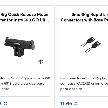
Rig Quick Release Mount
SmallRig Rapid Li
er for Insta360 GO Ultra
Connectors with Base 
5919
ptador SmallRig para Insta360
Los conectores SmallRig Rap
ra 5919 está diseñado para
con base PAC2421 están dis
iones
para acoplar
3 €
11.65 €