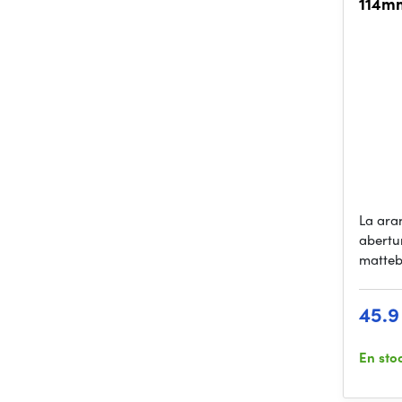
114mm
La ara
abertu
matte
45.9
En sto