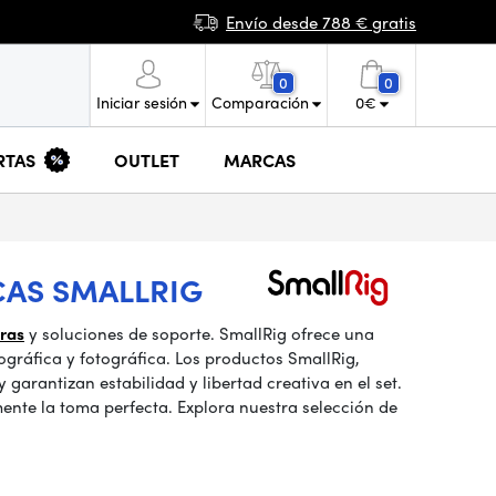
Envío desde 788 € gratis
0
0
Iniciar sesión
Comparación
0
€
RTAS
OUTLET
MARCAS
CAS SMALLRIG
ras
y soluciones de soporte. SmallRig ofrece una
gráfica y fotográfica. Los productos SmallRig,
garantizan estabilidad y libertad creativa en el set.
ente la toma perfecta. Explora nuestra selección de