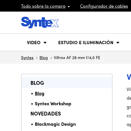
Todo sobre la compra
Configurador de cables
VIDEO
ESTUDIO E ILUMINACIÓN
Syntex
Blog
Viltrox AF 28 mm f/4,5 FE
V
BLOG
V
Blog
de
Syntex Workshop
ga
NOVEDADES
co
Blackmagic Design
a