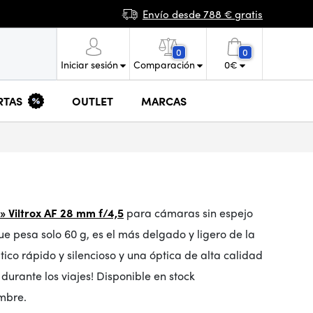
Envío desde 788 € gratis
0
0
Iniciar sesión
Comparación
0
€
RTAS
OUTLET
MARCAS
» Viltrox AF 28 mm f/4,5
para cámaras sin espejo
ue pesa solo 60 g, es el más delgado y ligero de la
ico rápido y silencioso y una óptica de alta calidad
durante los viajes! Disponible en stock
mbre.