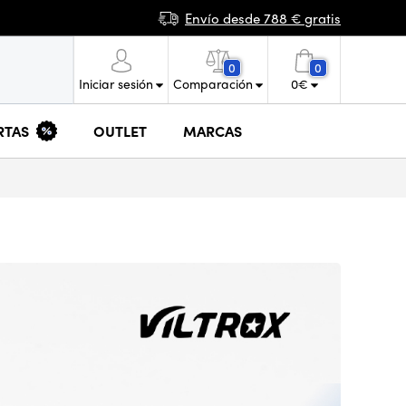
Envío desde 788 € gratis
0
0
Iniciar sesión
Comparación
0
€
RTAS
OUTLET
MARCAS