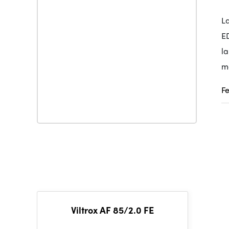
La
ED
la
m
F
Viltrox AF 85/2.0 FE