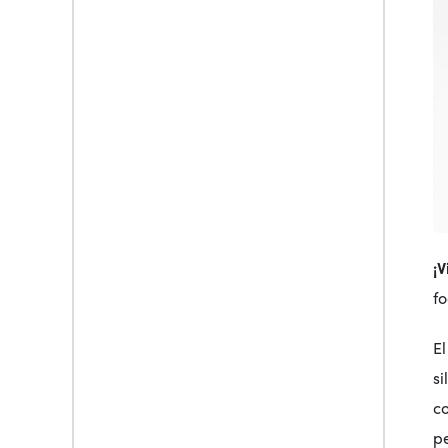
¡V
f
El
si
c
pe