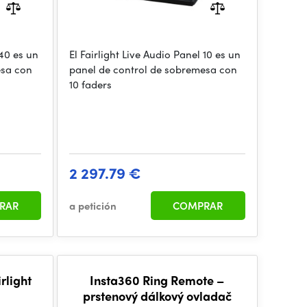
 40 es un
El Fairlight Live Audio Panel 10 es un
esa con
panel de control de sobremesa con
10 faders
2 297.79 €
RAR
a petición
COMPRAR
rlight
Insta360 Ring Remote –
prstenový dálkový ovladač