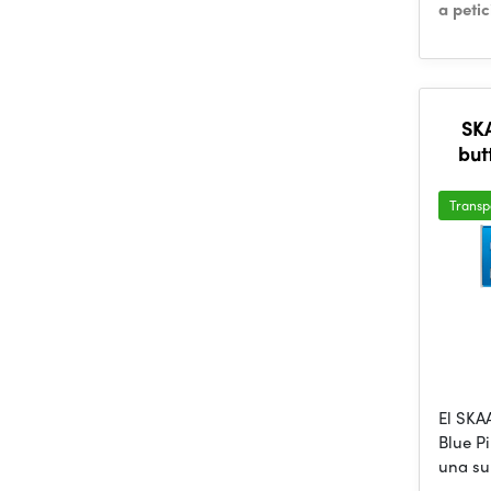
a peti
SK
but
Transp
El SKA
Blue P
una su