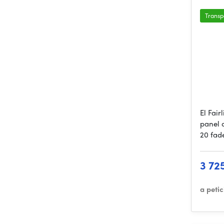
Transp
El Fair
panel 
20 fad
3 72
a peti