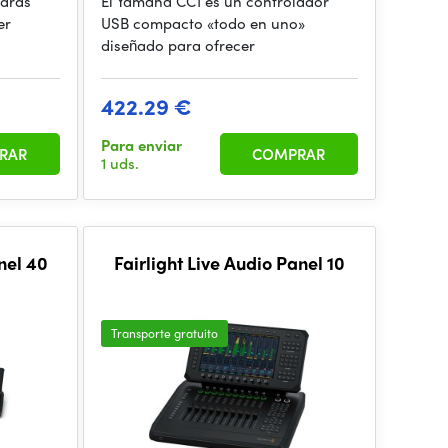
drás
El Yamaha CC1 es un controlador
er
USB compacto «todo en uno»
diseñado para ofrecer
422.29 €
Para enviar
RAR
COMPRAR
1 uds.
nel 40
Fairlight Live Audio Panel 10
Transporte gratuito