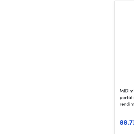
MIDImi
portát
rendim
88.7