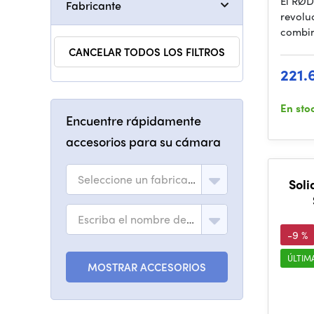
El RØD
Fabricante
revolu
combin
CANCELAR TODOS LOS FILTROS
221.
En sto
Encuentre rápidamente
accesorios para su cámara
Seleccione un fabricante
Soli
Escriba el nombre del modelo
-9 %
ÚLTIM
MOSTRAR ACCESORIOS