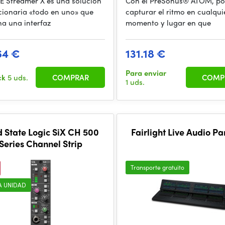
E Streamer X es una solución
Con el PreSonus® ATOM, po
cionaria «todo en uno» que
capturar el ritmo en cualqui
a una interfaz
momento y lugar en que
64 €
131.18 €
Para enviar
ck
5 uds.
COMPRAR
COMP
1 uds.
d State Logic SiX CH 500
Fairlight Live Audio Pa
Series Channel Strip
Transporte gratuito
A UNIDAD