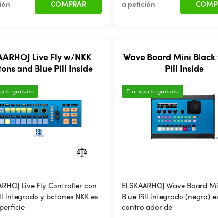
ción
COMPRAR
a petición
COMP
AARHOJ Live Fly w/NKK
Wave Board Mini Black
tons and Blue Pill Inside
Pill Inside
orte gratuito
Transporte gratuito
ARHOJ Live Fly Controller con
El SKAARHOJ Wave Board Mi
ill integrado y botones NKK es
Blue Pill integrado (negro) e
perficie
controlador de