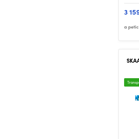
3 15
a peti
SKAA
Transp