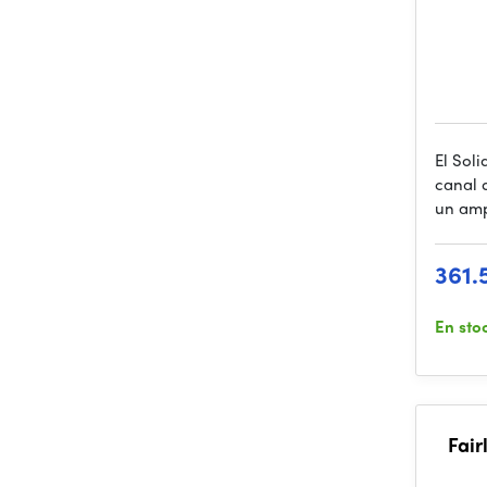
El Soli
canal 
un amp
361.
En sto
Fair