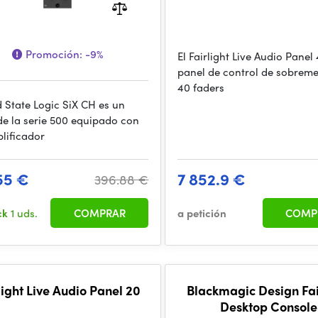
Promoción:
-9%
El Fairlight Live Audio Panel
panel de control de sobrem
40 faders
d State Logic SiX CH es un
de la serie 500 equipado con
lificador
55 €
7 852.9 €
396.88 €
ck
1 uds.
COMPRAR
a petición
COMP
light Live Audio Panel 20
Blackmagic Design Fai
Desktop Console