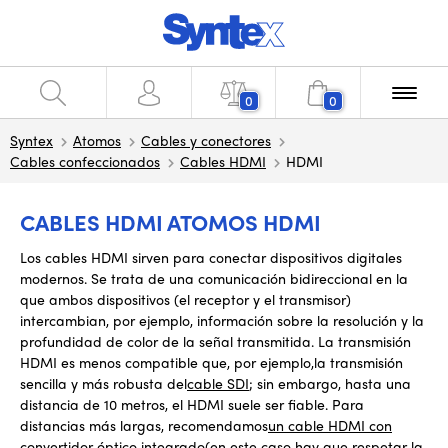
0
0
Syntex
Atomos
Cables y conectores
Cables confeccionados
Cables HDMI
HDMI
CABLES HDMI ATOMOS HDMI
Los cables HDMI sirven para conectar dispositivos digitales
modernos. Se trata de una comunicación bidireccional
en la
que ambos dispositivos (el receptor y el transmisor)
intercambian
,
por ejemplo, información sobre la resolución y la
profundidad de color de la señal transmitida. La transmisión
HDMI es menos compatible que, por ejemplo
,
la transmisión
sencilla y más robusta del
cable SDI
; sin embargo, hasta una
distancia de 10 metros, el HDMI suele ser fiable. Para
distancias más largas, recomendamos
un cable HDMI con
convertidor óptico integrado
(en este caso hay que respetar la