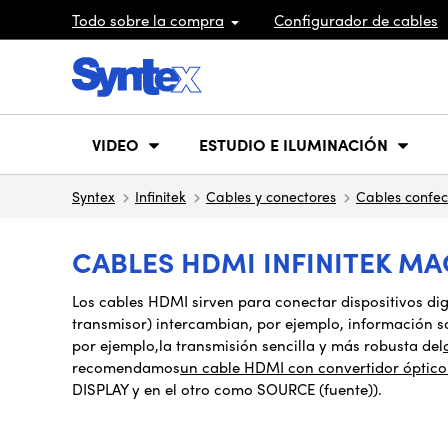
Todo sobre la compra
Configurador de cables
VIDEO
ESTUDIO E ILUMINACIÓN
Syntex
Infinitek
Cables y conectores
Cables confe
CABLES HDMI INFINITEK M
Los cables HDMI sirven para conectar dispositivos di
transmisor) intercambian
,
por ejemplo, información s
por ejemplo
,
la transmisión sencilla y más robusta del
recomendamos
un cable HDMI con convertidor óptico
DISPLAY y en el otro como SOURCE (fuente)).