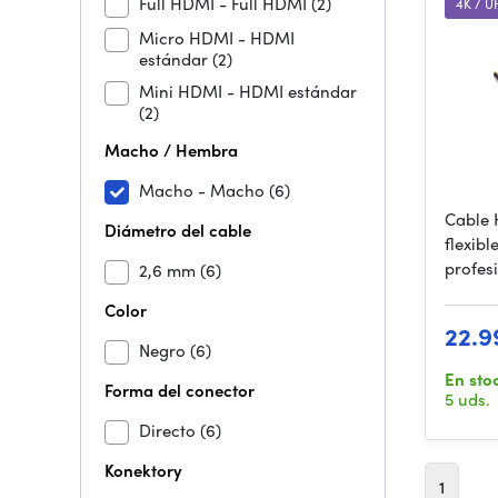
Full HDMI - Full HDMI
(2)
4K / 
Micro HDMI - HDMI
estándar
(2)
Mini HDMI - HDMI estándar
(2)
Macho / Hembra
Macho - Macho
(6)
Cable 
Diámetro del cable
flexibl
profes
2,6 mm
(6)
Color
22.9
Negro
(6)
En sto
Forma del conector
5 uds.
Directo
(6)
Konektory
1