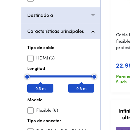
Destinado a
Características principales
Cable 
flexibl
Tipo de cable
profes
HDMI
(6)
22.9
Longitud
Para e
5 uds.
0,5 m
0,8 m
Modelo
Flexible
(6)
Infi
ult
Tipo de conector