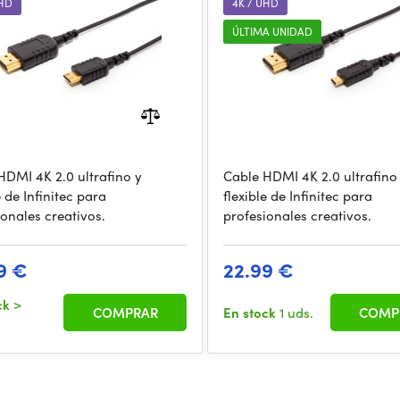
UHD
4K / UHD
ÚLTIMA UNIDAD
HDMI 4K 2.0 ultrafino y
Cable HDMI 4K 2.0 ultrafino
e de Infinitec para
flexible de Infinitec para
ionales creativos.
profesionales creativos.
9 €
22.99 €
ck
>
COMPRAR
En stock
1 uds.
COMP