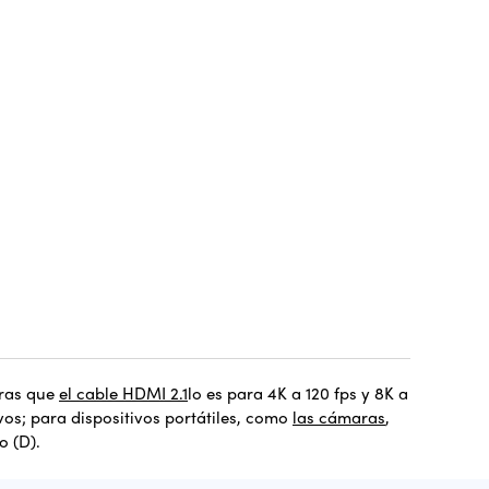
ras que
el cable HDMI 2.1
lo es para 4K a 120 fps y 8K a
vos; para dispositivos portátiles, como
las cámaras
,
o (D).