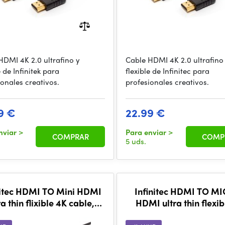
HDMI 4K 2.0 ultrafino y
Cable HDMI 4K 2.0 ultrafino
e de Infinitek para
flexible de Infinitec para
ionales creativos.
profesionales creativos.
9 €
22.99 €
nviar
>
Para enviar
>
COMPRAR
COMP
5 uds.
nitec HDMI TO Mini HDMI
Infinitec HDMI TO M
ra thin flixible 4K cable,
HDMI ultra thin flexib
80CM
cable, 80cm