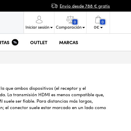
Envío desde 788 € gratis
0
0
Iniciar sesión
Comparación
0
€
RTAS
OUTLET
MARCAS
 la que ambos dispositivos (el receptor y el
itida. La transmisión HDMI es menos compatible que,
I suele ser fiable. Para distancias más largas,
ión; el conector suele estar marcado en un lado como