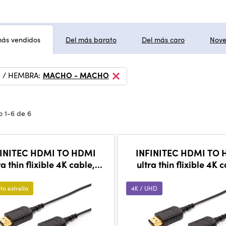
más vendidos
Del más barato
Del más caro
Nov
/ HEMBRA:
MACHO - MACHO
 1-6 de 6
FINITEC HDMI TO HDMI
INFINITEC HDMI TO
ra thin flixible 4K cable,
ultra thin flixible 4K 
50cm
80cm
to estrella
4K / UHD