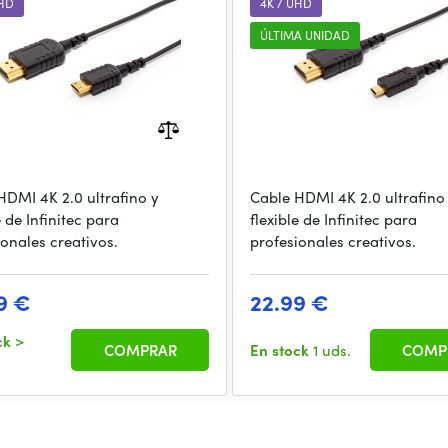
UHD
4K / UHD
ÚLTIMA UNIDAD
HDMI 4K 2.0 ultrafino y
Cable HDMI 4K 2.0 ultrafino
e de Infinitec para
flexible de Infinitec para
ionales creativos.
profesionales creativos.
9 €
22.99 €
ck
>
COMPRAR
En stock
1 uds.
COMP