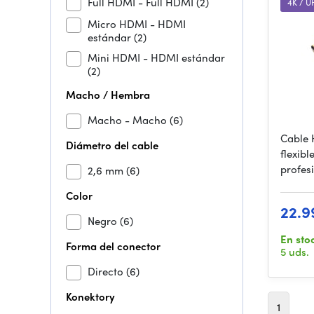
Full HDMI - Full HDMI
(2)
4K / 
Micro HDMI - HDMI
estándar
(2)
Mini HDMI - HDMI estándar
(2)
Macho / Hembra
Macho - Macho
(6)
Cable 
Diámetro del cable
flexibl
profes
2,6 mm
(6)
Color
22.9
Negro
(6)
En sto
Forma del conector
5 uds.
Directo
(6)
Konektory
1