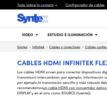
Todo sobre la compra
Configurador de cables
VIDEO
ESTUDIO E ILUMINACIÓN
Syntex
Infinitek
Cables y conectores
Cables confe
CABLES HDMI INFINITEK FLE
Los cables HDMI sirven para conectar dispositivos di
transmisor) intercambian
,
por ejemplo, información s
por ejemplo
,
la transmisión sencilla y más robusta del
recomendamos
un cable HDMI con convertidor óptico
DISPLAY y en el otro como SOURCE (fuente)).