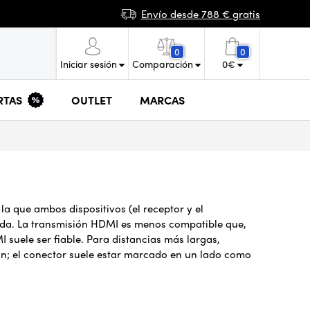
Envío desde 788 € gratis
0
0
Iniciar sesión
Comparación
0
€
RTAS
OUTLET
MARCAS
 la que ambos dispositivos (el receptor y el
itida. La transmisión HDMI es menos compatible que,
I suele ser fiable. Para distancias más largas,
ión; el conector suele estar marcado en un lado como