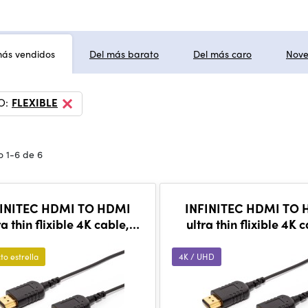
más vendidos
Del más barato
Del más caro
Nov
O:
FLEXIBLE
 1-6 de 6
FINITEC HDMI TO HDMI
INFINITEC HDMI TO
ra thin flixible 4K cable,
ultra thin flixible 4K 
50cm
80cm
to estrella
4K / UHD