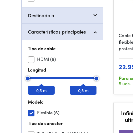
Destinado a
Características principales
Cable 
flexibl
Tipo de cable
profes
HDMI
(6)
22.9
Longitud
Para e
5 uds.
0,5 m
0,8 m
Modelo
Flexible
(6)
Infi
ult
Tipo de conector