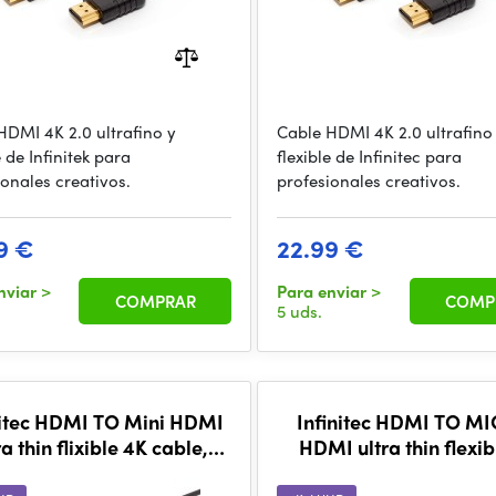
HDMI 4K 2.0 ultrafino y
Cable HDMI 4K 2.0 ultrafino
e de Infinitek para
flexible de Infinitec para
ionales creativos.
profesionales creativos.
9 €
22.99 €
nviar
>
Para enviar
>
COMPRAR
COMP
5 uds.
nitec HDMI TO Mini HDMI
Infinitec HDMI TO M
ra thin flixible 4K cable,
HDMI ultra thin flexib
80CM
cable, 80cm