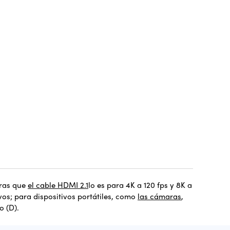
ras que
el cable HDMI 2.1
lo es para 4K a 120 fps y 8K a
vos; para dispositivos portátiles, como
las cámaras
,
o (D).