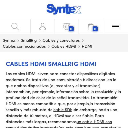
0
0
Syntex
SmallRig
Cables y conectores
Cables confeccionados
Cables HDMI
HDMI
CABLES HDMI SMALLRIG HDMI
Los cables HDMI sirven para conectar dispositivos digitales
modernos. Se trata de una comunicación bidireccional
en la
que ambos dispositivos (el receptor y el transmisor)
intercambian
,
por ejemplo, información sobre la resolución y la
profundidad de color de la señal transmitida. La transmisión
HDMI es menos compatible que, por ejemplo
,
la transmisión
sencilla y más robusta del
cable SDI
; sin embargo, hasta una
distancia de 10 metros, el HDMI suele ser fiable. Para
distancias más largas, recomendamos
un cable HDMI con
convertidor óptico integrado
(en este caso hay que respetar la