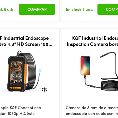
ck
5 uds.
COMPRAR
En stock
3 uds.
COMP
F Industrial Endoscope
K&F Industrial Endo
ra 4.3" HD Screen 1080P
Inspection Camera bor
h LED Lights 3,9mm/2m
8 LED lights for iPhone
1m
opio K&F Concept con
Cámara de 8 mm de diámetr
ción 1080p HD. Este
endoscopio con cable semirr