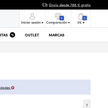
Envío desde 788 € gratis
0
0
Iniciar sesión
Comparación
0
€
RTAS
OUTLET
MARCAS
edades
1