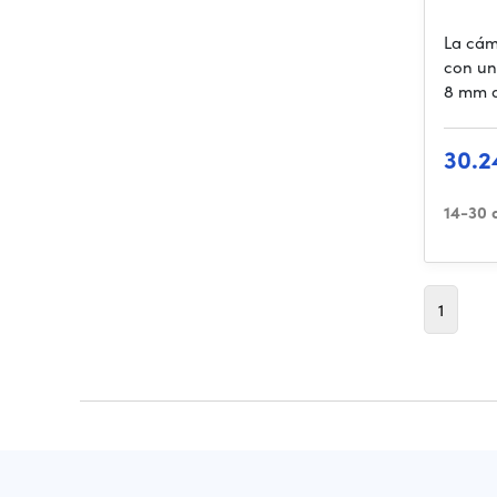
La cám
con un
8 mm d
30.2
14-30 
1