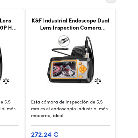
Lens
K&F Industrial Endoscope Dual
80P HD
Lens Inspection Camera
5.5mm with Metal Cable and
4.3' IPS Hard Screen, 8 LED
Lights Hydro Camera, 20M
e 5,5
Esta cámara de inspección de 5,5
rial más
mm es el endoscopio industrial más
moderno, ideal
272.24 €