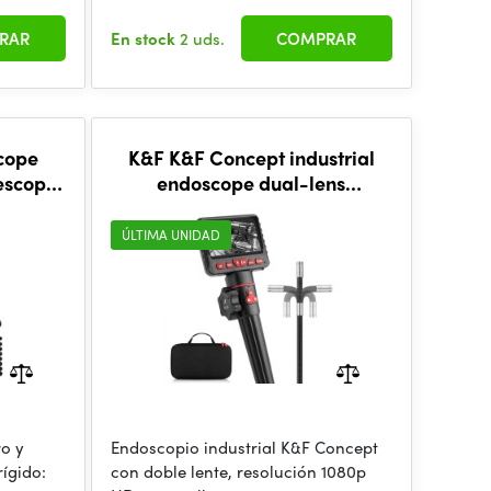
RAR
En stock
2 uds.
COMPRAR
scope
K&F K&F Concept industrial
escope,
endoscope dual-lens
, 8mm -
inspection camera 1080P HD
endoscope 4.3-inch screen
ÚLTIMA UNIDAD
o y
Endoscopio industrial K&F Concept
ígido:
con doble lente, resolución 1080p