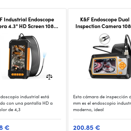
F Industrial Endoscope
K&F Endoscope Dual 
ra 4.3" HD Screen 1080P
Inspection Camera 10
th LED Lights 8mm/2m
Borescope, 5m
ndoscopio industrial está
Esta cámara de inspección d
do con una pantalla HD a
mm es el endoscopio indust
olor de 4,3
moderno, ideal
8 €
200.85 €