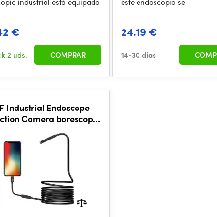
opio industrial está equipado
este endoscopio se
42 €
24.19 €
ck
2 uds.
COMPRAR
14-30 días
COMP
F Industrial Endoscope
ction Camera borescope,
 lights for iPhone, 8mm -
2m