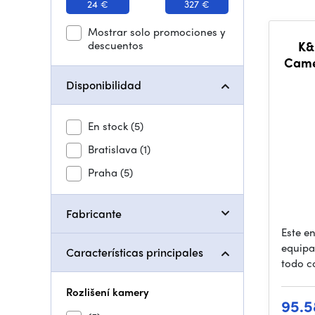
24 €
327 €
Mostrar solo promociones y
descuentos
K&
Came
wi
Disponibilidad
En stock
(5)
Bratislava
(1)
Praha
(5)
Fabricante
Este e
equipa
Características principales
todo c
Rozlišení kamery
95.5