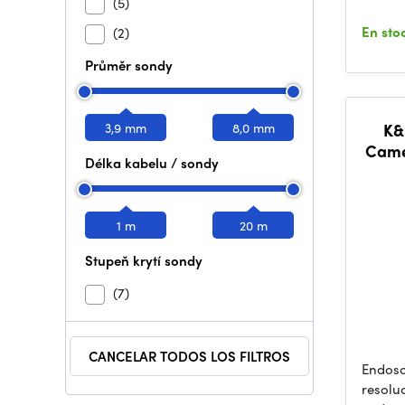
(5)
En sto
(2)
Průměr sondy
3,9 mm
8,0 mm
K&
Came
Délka kabelu / sondy
wit
1 m
20 m
Stupeň krytí sondy
(7)
CANCELAR TODOS LOS FILTROS
Endosc
resolu