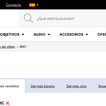
Contacto
OBJETIVOS
AUDIO
ACCESORIOS
OFE
 de vídeo
BNC
más vendidos
Del más barato
Del más caro
Nov
NC