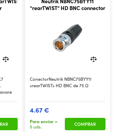
earTWIST
Neutrik NBNC75BYY11
r
"rearTWIST" HD BNC connector
K7
ConectorNeutrik NBNC75BYY11
.
«rearTWIST» HD BNC de 75 Ω
Canare
4.67 €
Para enviar
>
RAR
COMPRAR
5 uds.