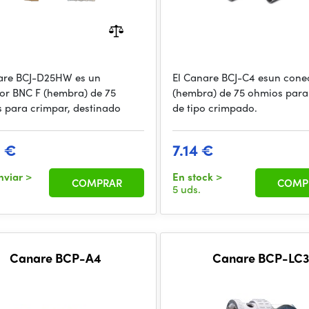
are BCJ-D25HW es un
El Canare BCJ-C4 esun cone
or BNC F (hembra) de 75
(hembra) de 75 ohmios para
 para crimpar, destinado
de tipo crimpado.
2 €
7.14 €
nviar
>
En stock
>
COMPRAR
COMP
5 uds.
Canare BCP-A4
Canare BCP-LC