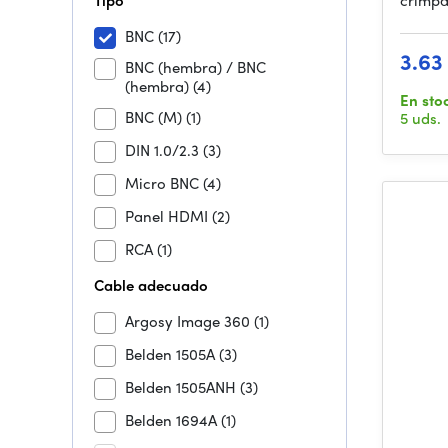
Tipo
crimpa
BNC
(17)
3.63
BNC (hembra) / BNC
(hembra)
(4)
En sto
BNC (M)
(1)
5 uds.
DIN 1.0/2.3
(3)
Micro BNC
(4)
Panel HDMI
(2)
RCA
(1)
Cable adecuado
Argosy Image 360
(1)
Belden 1505A
(3)
Belden 1505ANH
(3)
Belden 1694A
(1)