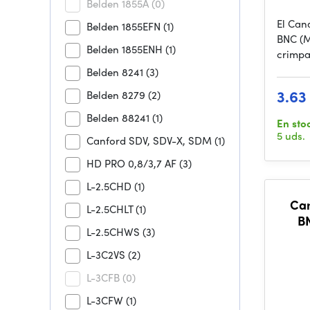
Belden 1855A
(0)
El Can
Belden 1855EFN
(1)
BNC (M
Belden 1855ENH
(1)
crimpa
Belden 8241
(3)
3.63
Belden 8279
(2)
Belden 88241
(1)
En sto
5 uds.
Canford SDV, SDV-X, SDM
(1)
HD PRO 0,8/3,7 AF
(3)
L-2.5CHD
(1)
Ca
L-2.5CHLT
(1)
B
L-2.5CHWS
(3)
L-3C2VS
(2)
L-3CFB
(0)
L-3CFW
(1)