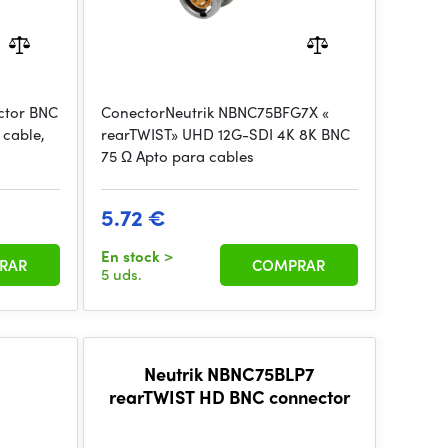
ctor BNC
ConectorNeutrik NBNC75BFG7X «
 cable,
rearTWIST» UHD 12G-SDI 4K 8K BNC
75 Ω Apto para cables
5.72 €
En stock
>
RAR
COMPRAR
5 uds.
3
Neutrik NBNC75BLP7
rearTWIST HD BNC connector