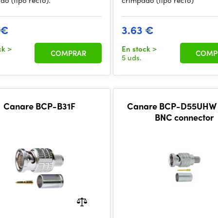
do (tipo recto).
crimpado (tipo recto)
 €
3.63 €
ck
>
En stock
>
COMPRAR
COMP
5 uds.
Canare BCP-B31F
Canare BCP-D55UHW 
BNC connector