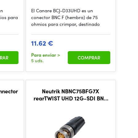
un
El Canare BCJ-D33UHD es un
ios para
conector BNC F (hembra) de 75
ohmios para crimpar, destinado
11.62 €
Para enviar
>
RAR
COMPRAR
5 uds.
nnector
Neutrik NBNC75BFG7X
rearTWIST UHD 12G-SDI BNC
connector