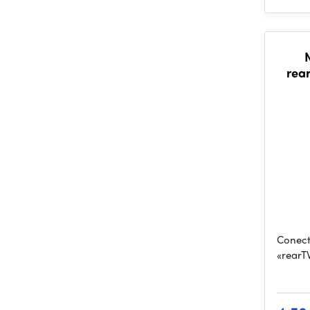
rea
Conect
«rearT