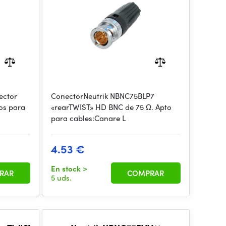
ector
ConectorNeutrik NBNC75BLP7
os para
«rearTWIST» HD BNC de 75 Ω. Apto
para cables:Canare L
4.53 €
En stock
>
RAR
COMPRAR
5 uds.