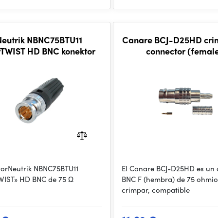
Neutrik NBNC75BTU11
Canare BCJ-D25HD cri
rTWIST HD BNC konektor
connector (femal
orNeutrik NBNC75BTU11
El Canare BCJ-D25HD es un 
WIST» HD BNC de 75 Ω
BNC F (hembra) de 75 ohmio
crimpar, compatible