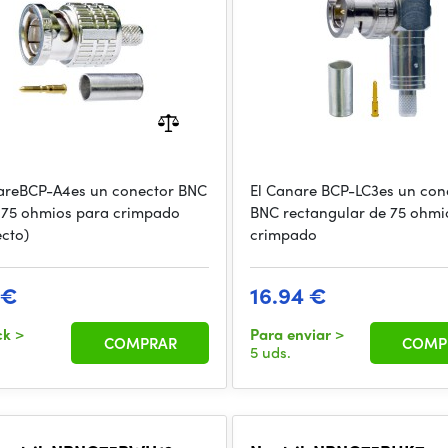
areBCP-A4es un conector BNC
El Canare BCP-LC3es un con
 75 ohmios para crimpado
BNC rectangular de 75 ohmi
ecto)
crimpado
 €
16.94 €
ck
>
Para enviar
>
COMPRAR
COMP
5 uds.