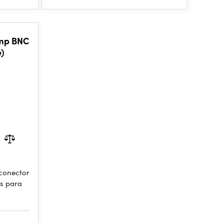
mp BNC
e)
conector
s para