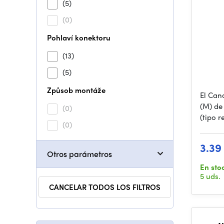
(5)
(0)
Pohlaví konektoru
(13)
(5)
Způsob montáže
El Can
(M) de
(0)
(tipo r
(0)
3.39
Otros parámetros
En sto
5 uds.
CANCELAR TODOS LOS FILTROS