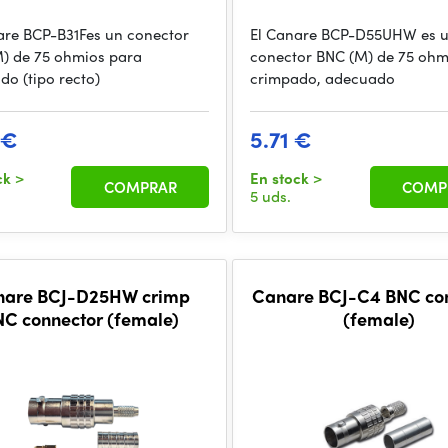
are BCP-B31Fes un conector
El Canare BCP-D55UHW es 
) de 75 ohmios para
conector BNC (M) de 75 ohm
do (tipo recto)
crimpado, adecuado
 €
5.71 €
ck
>
En stock
>
COMPRAR
COMP
5 uds.
nare BCJ-D25HW crimp
Canare BCJ-C4 BNC co
NC connector (female)
(female)