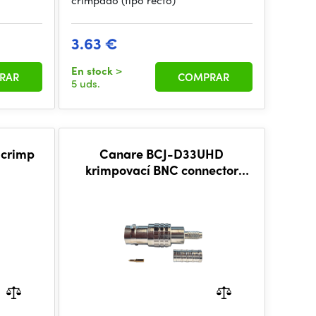
crimpado (tipo recto)
3.63 €
En stock
>
RAR
COMPRAR
5 uds.
crimp
Canare BCJ-D33UHD
krimpovací BNC connector
(female)