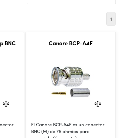
1
mp BNC
Canare BCP-A4F
onector
El Canare BCP-A4F es un conector
BNC (M) de 75 ohmios para