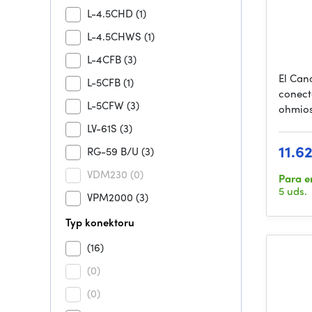
L-4.5CHD
(1)
L-4.5CHWS
(1)
L-4CFB
(3)
El Can
L-5CFB
(1)
conect
L-5CFW
(3)
ohmios
LV-61S
(3)
11.6
RG-59 B/U
(3)
VDM230
(0)
Para e
5 uds.
VPM2000
(3)
Typ konektoru
(16)
(0)
(0)