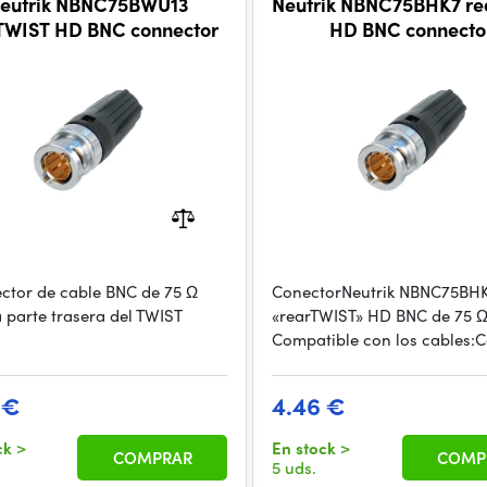
eutrik NBNC75BWU13
Neutrik NBNC75BHK7 r
TWIST HD BNC connector
HD BNC connecto
ector de cable BNC de 75 Ω
ConectorNeutrik NBNC75BH
a parte trasera del TWIST
«rearTWIST» HD BNC de 75 Ω
Compatible con los cables:
 €
4.46 €
ck
>
En stock
>
COMPRAR
COMP
5 uds.