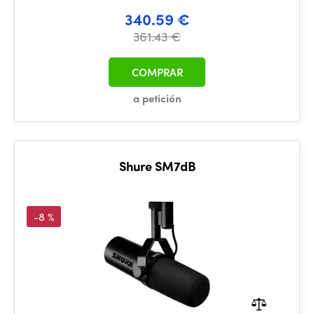
340.59 €
361.43 €
COMPRAR
a petición
Shure SM7dB
-8 %