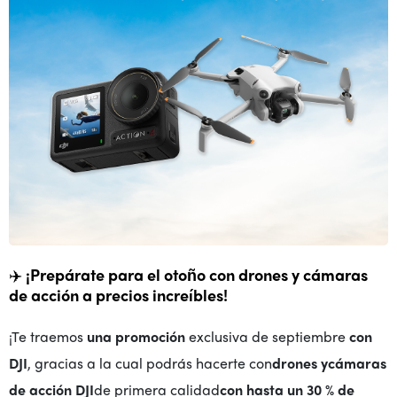
✈️
¡Prepárate para el otoño con drones y cámaras
de acción a precios increíbles!
¡Te traemos
una promoción
exclusiva de septiembre
con
DJI
, gracias a la cual podrás hacerte con
drones y
cámaras
de acción DJI
de primera calidad
con
hasta un 30 % de