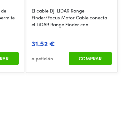
l de
El cable DJI LiDAR Range
permite
Finder/Focus Motor Cable conecta
el LiDAR Range Finder con
31.52 €
RAR
a petición
COMPRAR