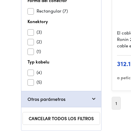
Forma del conector
Rectangular
(7)
Konektory
(3)
El cab
Ronin 
(2)
cable e
(1)
Typ kabelu
312.
(4)
a peti
(5)
Otros parámetros
1
CANCELAR TODOS LOS FILTROS