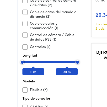
conect
Cable de control de cámara
/ de datos
(2)
Cable de datos del mando a
20.3
distancia
(2)
Cable de datos y
En ca
comunicación
(1)
2 uds.
Control de cámara / Cable
de datos RSS
(1)
Controles
(1)
DJI R
Longitud
M
0 m
30 m
Modelo
Flexible
(7)
Tipo de conector
CAN Bus
(1)