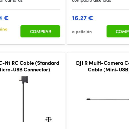
ar cámaras
compacto diseñado
4 €
16.27 €
mino
COMPRAR
a petición
COMP
C-N1 RC Cable (Standard
DJI R Multi-Camera C
icro-USB Connector)
Cable (Mini-USB