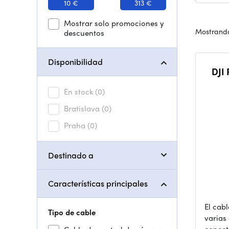
10 €
313 €
Mostrar solo promociones y
Mostrando
descuentos
Disponibilidad
DJI
En stock
(0)
Bratislava
(0)
Praha
(0)
Destinado a
Características principales
El cabl
Tipo de cable
varias