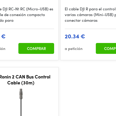
le DJI RC-N1 RC (Micro-USB) es
El cable DJI R para el contro
le de conexión compacto
varias cámaras (Mini-USB) 
do para
conectar cámaras
7 €
20.34 €
ción
COMPRAR
a petición
COMP
 Ronin 2 CAN Bus Control
Cable (30m)