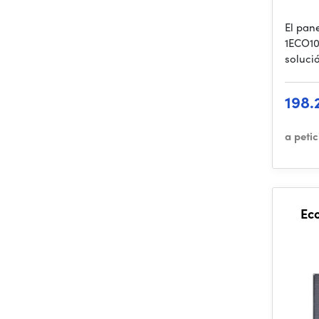
El pan
1ECO10
soluci
198.
a peti
Ec