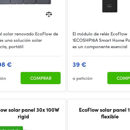
el solar renovado EcoFlow de
El módulo de relés EcoFlow
es una solución solar
1ECOSHP16A Smart Home Pa
ta, portátil
es un componente esencial
98 €
39 €
ción
COMPRAR
a petición
COMP
low solar panel 30x 100W
EcoFlow solar panel
rigid
flexible