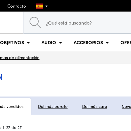
Contacto
OBJETIVOS
AUDIO
ACCESORIOS
OFE
emas de alimentación
N
más vendidos
Del más barato
Del más caro
Nov
 1-27 de 27