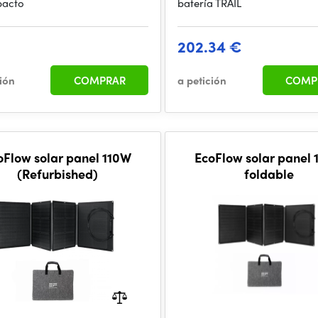
pacto
batería TRAIL
202.34 €
ción
COMPRAR
a petición
COMP
oFlow solar panel 110W
EcoFlow solar panel
(Refurbished)
foldable