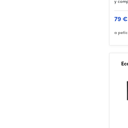
y com
79 €
a peti
Ec