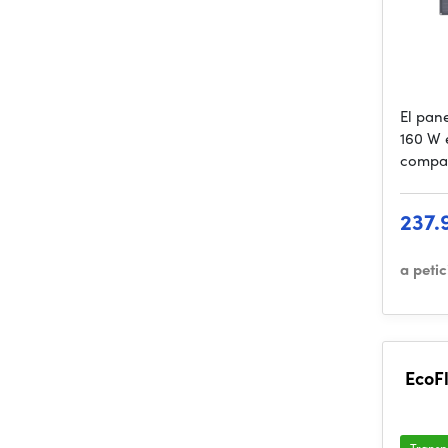
El pan
160 W 
compac
237.
a peti
EcoF