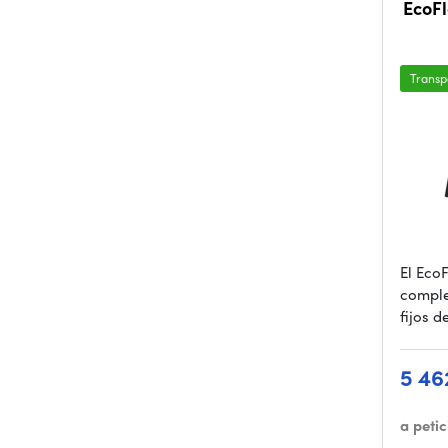
EcoFl
Transp
El Eco
comple
fijos d
5 46
a peti