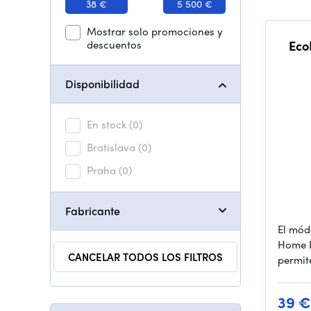
38 €
5 500 €
Mostrar solo promociones y
descuentos
Eco
Disponibilidad
En stock
(0)
Bratislava
(0)
Praha
(0)
Fabricante
El mód
Home 
CANCELAR TODOS LOS FILTROS
permit
39 €