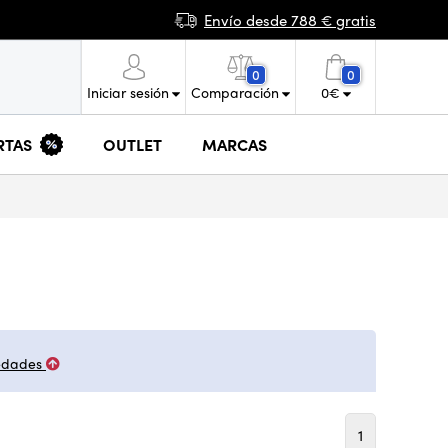
Envío desde 788 € gratis
0
0
Iniciar sesión
Comparación
0
€
RTAS
OUTLET
MARCAS
edades
1