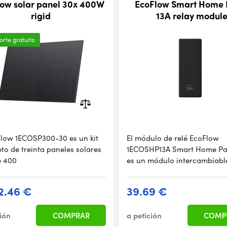
ow solar panel 30x 400W
EcoFlow Smart Home 
rigid
13A relay modul
orte gratuito
Flow 1ECOSP300-30 es un kit
El módulo de relé EcoFlow
to de treinta paneles solares
1ECOSHP13A Smart Home Pa
e 400
es un módulo intercambiabl
2.46 €
39.69 €
ción
COMPRAR
a petición
COMP