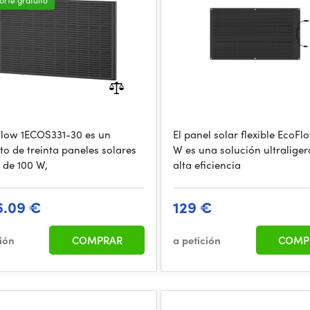
orte gratuito
Flow 1ECOS331-30 es un
El panel solar flexible EcoFl
to de treinta paneles solares
W es una solución ultraliger
s de 100 W,
alta eficiencia
6.09 €
129 €
ción
COMPRAR
a petición
COMP