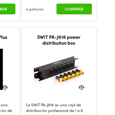
RAR
a petición
COMPRAR
Plus
SWIT PA-J616 power
distribution box
s una
La SWIT PA-J616 es una caja de
ción de
distribución profesional de 1 a 6