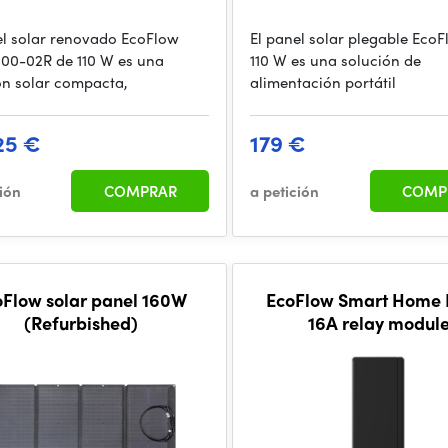
el solar renovado EcoFlow
El panel solar plegable Eco
00-02R de 110 W es una
110 W es una solución de
ón solar compacta,
alimentación portátil
25 €
179 €
ción
COMPRAR
a petición
COMP
oFlow solar panel 160W
EcoFlow Smart Home 
(Refurbished)
16A relay modul